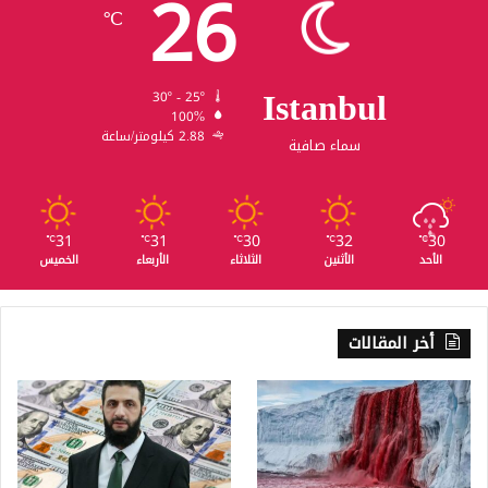
26
℃
Istanbul
30º - 25º
100%
2.88 كيلومتر/ساعة
سماء صافية
31
31
30
32
30
℃
℃
℃
℃
℃
الأحد
الأثنين
الثلاثاء
الأربعاء
الخميس
أخر المقالات