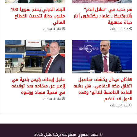
سر جديد في “شلال الدم”
البنك الدولي يمنح سوريا 100
بأنتاركتيكا.. علماء يكشفون آثار
مليون دولار لتحديث القطاع
حياة مجهرية
المالي
منذ 4 ساعات
منذ 4 ساعات
هاكان فيدان يكشف تفاصيل
عاجل إيقاف رئيس بلدية في
اتفاق مكة الدفاعي.. هل يشبه
إزمير عن مهامه بعد توقيفه
المادة الخامسة للناتو؟ وهذه
في قضية فساد ورشوة
الدول قد تنضم
منذ 4 ساعات
منذ 4 ساعات
© جميع الحقوق محفوظة تركيا عاجل 2026