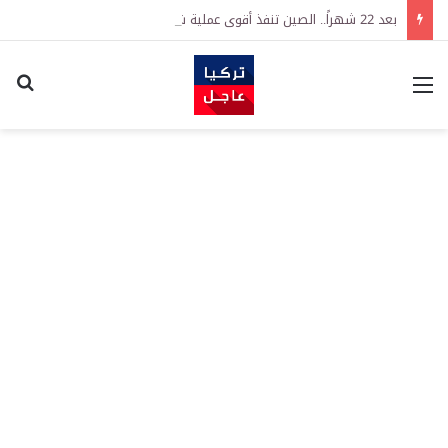
بعد 22 شهراً.. الصين تنفذ أقوى عملية شراء للذهب منذ أكتوبر 2023
القائمة
اكت