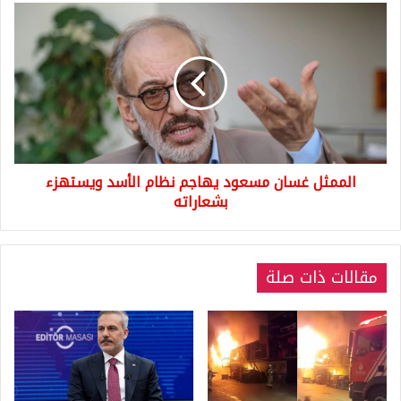
الممثل
غسان
مسعود
يهاجم
نظام
الأسد
ويستهزء
بشعاراته
الممثل غسان مسعود يهاجم نظام الأسد ويستهزء
بشعاراته
مقالات ذات صلة