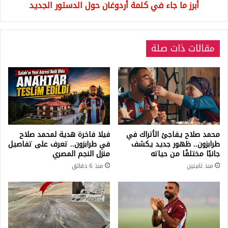
أبرز ما جاء في كلمة أردوغان حول الدستور الجديد
مقالات ذات صلة
محمد صلاح يفاجئ الأتراك في
فيلا فاخرة هدية لمحمد صلاح
طرابزون.. ظهور جديد يكشف
في طرابزون.. تعرف على تفاصيل
جانبًا مختلفًا من حياته
منزل النجم المصري
منذ ثانيتين
منذ 6 دقائق