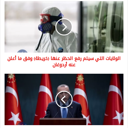
الولايات
التي
سيتم
رفع
الحظر
عنها
(خريطة)
وفق
ما
الولايات التي سيتم رفع الحظر عنها (خريطة) وفق ما أعلن
أعلن
عنه
عنه أردوغان
أردوغان
أبرز
ما
جاء
في
كلمة
أردوغان
حول
الدستور
الجديد