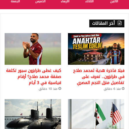
الأثنين
الثلاثاء
الأربعاء
الخميس
الجمعة
أخر المقالات
فيلا فاخرة هدية لمحمد صلاح
كيف غطى طرابزون سبور تكلفة
في طرابزون.. تعرف على
صفقة محمد صلاح؟ أرقام
تفاصيل منزل النجم المصري
قياسية في 3 أيام
منذ 6 دقائق
منذ 10 دقائق