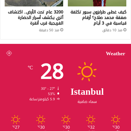
كيف غطى طرابزون سبور تكلفة
3200 عام تحت الأرض.. اكتشاف
صفقة محمد صلاح؟ أرقام
أثري يكشف أسرار الحضارة
قياسية في 3 أيام
الفريجية قرب أنقرة
منذ 10 دقائق
منذ 50 دقيقة
Weather
28
℃
Istanbul
30º - 27º
53%
5.9 كيلومتر/ساعة
سماء صافية
27
30
30
32
30
℃
℃
℃
℃
℃