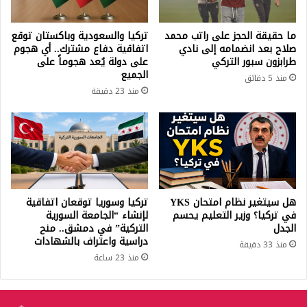
ما حقيقة الحجز على راتب محمد
تركيا والسعودية وباكستان توقع
صلاح بعد انضمامه إلى نادي
اتفاقية دفاع مشترك.. أي هجوم
طرابزون سبور التركي
على دولة يُعد هجوماً على
الجميع
منذ 5 دقائق
منذ 23 دقيقة
هل سيتغير نظام امتحان YKS
تركيا وسوريا توقعان اتفاقية
في تركيا؟ وزير التعليم يحسم
لإنشاء “الجامعة السورية
الجدل
التركية” في دمشق.. منح
دراسية واعتراف بالشهادات
منذ 33 دقيقة
منذ 23 ساعة