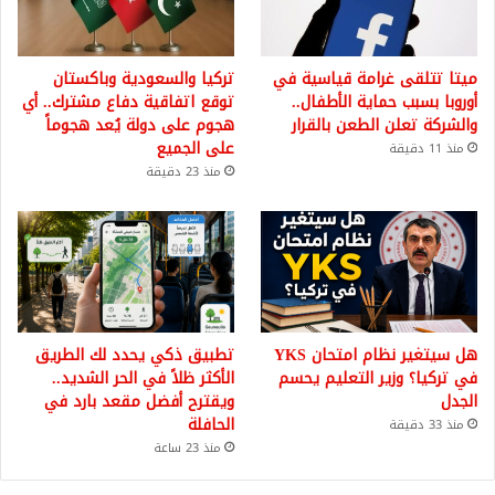
ميتا تتلقى غرامة قياسية في
تركيا والسعودية وباكستان
أوروبا بسبب حماية الأطفال..
توقع اتفاقية دفاع مشترك.. أي
والشركة تعلن الطعن بالقرار
هجوم على دولة يُعد هجوماً
على الجميع
منذ 11 دقيقة
منذ 23 دقيقة
هل سيتغير نظام امتحان YKS
تطبيق ذكي يحدد لك الطريق
في تركيا؟ وزير التعليم يحسم
الأكثر ظلاً في الحر الشديد..
الجدل
ويقترح أفضل مقعد بارد في
الحافلة
منذ 33 دقيقة
منذ 23 ساعة