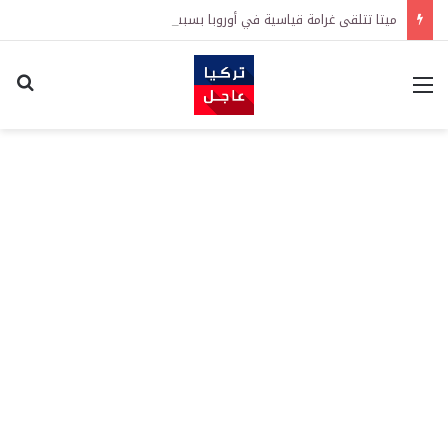
ميتا تتلقى غرامة قياسية في أوروبا بسبب حماية الأطفال.. والشركة تعلن الطعن بالقرار
القائمة
اكت