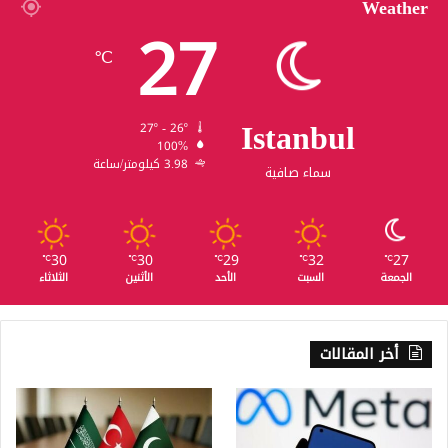
Weather
27
℃
Istanbul
27º - 26º
100%
3.98 كيلومتر/ساعة
سماء صافية
30
30
29
32
27
℃
℃
℃
℃
℃
الجمعة
السبت
الأحد
الأثنين
الثلاثاء
أخر المقالات