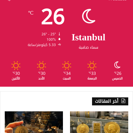
26
℃
Istanbul
26º - 25º
100%
5.33 كيلومتر/ساعة
سماء صافية
30
30
34
33
26
℃
℃
℃
℃
℃
الخميس
الجمعة
السبت
الأحد
الأثنين
أخر المقالات