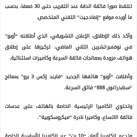
تلتقط صورا فائقة الدقة عند التقريب حتى 30 ضعفا، بحسب
ما أورده موقع “إنغادجيت” التقني المتخصص.
وأكد ذلك الإطلاق، الإعلان التشويقي، الذي أطلقته “أوبو”
في نوفمبر/تشرين الثاني الماضي، تركيزها على إطلاق
هواتف مزودة بمعالجات فائقة السرعة وكاميرات استثنائية.
وأطلقت “أوبو” هاتفها الجديد “فايند إكس 3 برو” بمعالج
“سنابدراغون 888” فائق السرعة.
وتحتوي الكاميرا الرئيسية الخاصة بالهاتف على عدسات
فائقة الاتساع، وكاميرا نادرة “ميكروسكوبية”.
وتدعم الكاميرا ألوان “10 بت” عبر الكاميرا الأساسية الخاصة