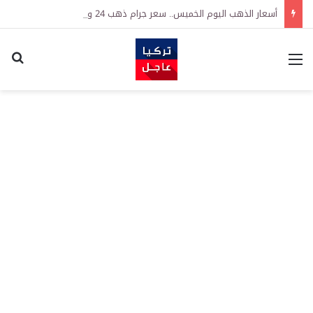
أسعار الذهب اليوم الخميس.. سعر جرام ذهب 24 و22 و21 وسعر ليرة ذهب جمهوريات
القائمة
اكت