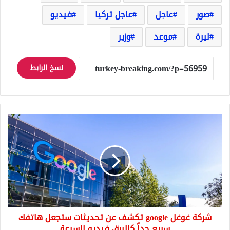
صور
عاجل
عاجل تركيا
فيديو
ليرة
موعد
وزير
نسخ الرابط
شركة
غوغل
google
تكشف
عن
تحديثات
ستجعل
هاتفك
سريع
شركة غوغل google تكشف عن تحديثات ستجعل هاتفك
جداً
كالبرق
سريع جداً كالبرق فيديو السرعة