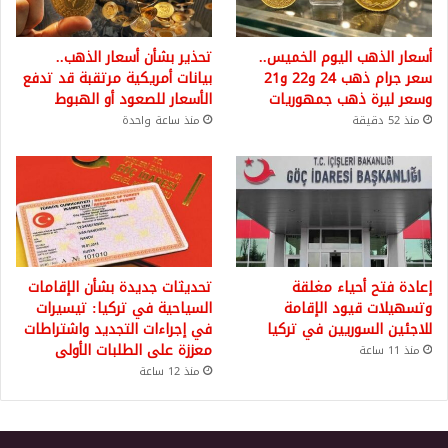
أسعار الذهب اليوم الخميس..
تحذير بشأن أسعار الذهب..
سعر جرام ذهب 24 و22 و21
بيانات أمريكية مرتقبة قد تدفع
وسعر ليرة ذهب جمهوريات
الأسعار للصعود أو الهبوط
منذ 52 دقيقة
منذ ساعة واحدة
إعادة فتح أحياء مغلقة
تحديثات جديدة بشأن الإقامات
وتسهيلات قيود الإقامة
السياحية في تركيا: تيسيرات
للاجئين السوريين في تركيا
في إجراءات التجديد واشتراطات
معززة على الطلبات الأولى
منذ 11 ساعة
منذ 12 ساعة