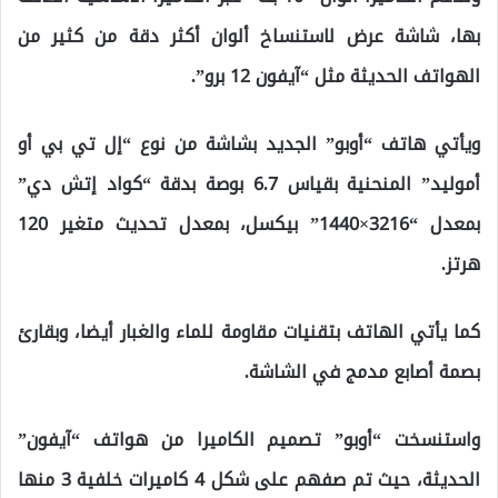
بها، شاشة عرض لاستنساخ ألوان أكثر دقة من كثير من
الهواتف الحديثة مثل “آيفون 12 برو”.
ويأتي هاتف “أوبو” الجديد بشاشة من نوع “إل تي بي أو
أموليد” المنحنية بقياس 6.7 بوصة بدقة “كواد إتش دي”
بمعدل “3216×1440” بيكسل، بمعدل تحديث متغير 120
هرتز.
كما يأتي الهاتف بتقنيات مقاومة للماء والغبار أيضا، وبقارئ
بصمة أصابع مدمج في الشاشة.
واستنسخت “أوبو” تصميم الكاميرا من هواتف “آيفون”
الحديثة، حيث تم صفهم على شكل 4 كاميرات خلفية 3 منها