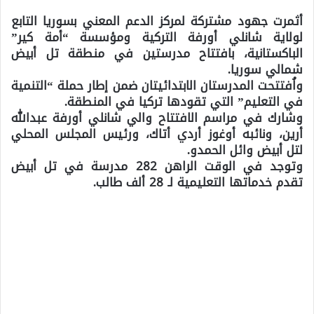
أثمرت جهود مشتركة لمركز الدعم المعني بسوريا التابع
لولاية شانلي أورفة التركية ومؤسسة “أمة كير”
الباكستانية، بافتتاح مدرستين في منطقة تل أبيض
شمالي سوريا.
واُفتتحت المدرستان الابتدائيتان ضمن إطار حملة “التنمية
في التعليم” التي تقودها تركيا في المنطقة.
وشارك في مراسم الافتتاح والي شانلي أورفة عبدالله
أرين، ونائبه أوغوز أردي أتاك، ورئيس المجلس المحلي
لتل أبيض وائل الحمدو.
وتوجد في الوقت الراهن 282 مدرسة في تل أبيض
تقدم خدماتها التعليمية لـ 28 ألف طالب.