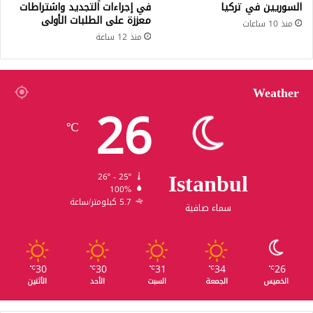
السوريين في تركيا
في إجراءات التجديد واشتراطات
معززة على الطلبات الأولى
منذ 10 ساعات
منذ 12 ساعة
Weather
26
℃
Istanbul
26º - 25º
100%
5.7 كيلومتر/ساعة
سماء صافية
30
30
31
34
26
℃
℃
℃
℃
℃
الخميس
الجمعة
السبت
الأحد
الأثنين