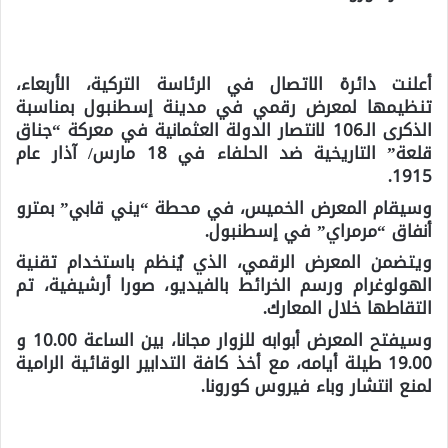
أعلنت دائرة الاتصال في الرئاسة التركية، الأربعاء،
تنظيمها لمعرض رقمي في مدينة إسطنبول بمناسبة
الذكرى الـ106 لانتصار الدولة العثمانية في معركة “جناق
قلعة” التاريخية ضد الحلفاء في 18 مارس/ آذار عام
1915.
وسيقام المعرض الخميس، في محطة “يني قابي” بمترو
أنفاق “مرمراي” في إسطنبول.
ويتضمن المعرض الرقمي، الذي يُنظم باستخدام تقنية
الهولوغرام ورسم الخرائط بالفيديو، صورا أرشيفية، تم
التقاطها خلال المعارك.
وسيفتح المعرض أبوابه للزوار مجانا، بين الساعة 10.00 و
19.00 طيلة أيامه، مع أخذ كافة التدابير الوقائية الرامية
لمنع انتشار وباء فيروس كورونا.