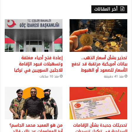
أخر المقالات
تحذير بشأن أسعار الذهب..
إعادة فتح أحياء مغلقة
بيانات أمريكية مرتقبة قد تدفع
وتسهيلات قيود الإقامة
الأسعار للصعود أو الهبوط
للاجئين السوريين في تركيا
منذ 41 دقيقة
منذ 10 ساعات
تحديثات جديدة بشأن الإقامات
من هو العميد محمد الجاسم؟
السياحية في تركيا: تيسيرات
أبرز المعلومات عن نائب قائد