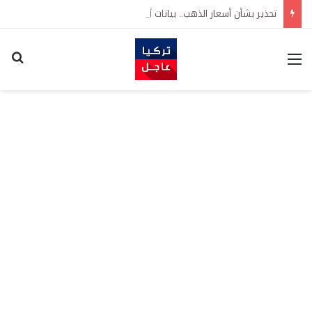
تحذير بشأن أسعار الذهب.. بيانات أمريكية مرتقبة قد تدفع الأسعار للصعود أو الهبوط
القائمة
اكت