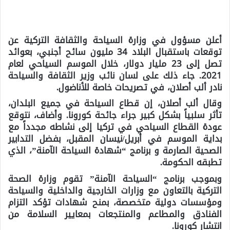
أعلن مسؤول في وزارة السياحة والثقافة التركية عن
توقعات باستقبال البلاد 34 مليون سائح أجنبي، بعوائد
تصل إلى 23 مليار دولار، خلال الموسم السياحي لعام
2021. جاء ذلك على لسان نائب وزير الثقافة والسياحة
نادر ألب أصلان، في تصريحات خاصة للأناضول.
وقال ألب أصلان، إن قطاع السياحة في جميع البلدان،
تأثر سلبياً بشكل كبير جراء جائحة كورونا. وأضاف، نتوقع
عودة القطاع السياحي في تركيا إلى نشاطه مجدداً مع
بداية الموسم في أبريل/نيسان المقبل، بفضل التدابير
الصحية الصارمة و برنامج “شهادة السياحة الآمنة”، الذي
تطبقه الحكومة.
وبموجب برنامج “السياحة الآمنة” تقوم وزارة الصحة
التركية بالتعاون مع وزارات الخارجية والداخلية والسياحة
ومؤسسات دولية متخصصة، بمنح شهادات تؤكد التزام
الفنادق والمطاعم والمنتجعات بمعايير السلامة من
انتشار كورونا.