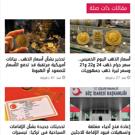
مقالات ذات صلة
أسعار الذهب اليوم الخميس..
تحذير بشأن أسعار الذهب.. بيانات
سعر جرام ذهب 24 و22 و21
أمريكية مرتقبة قد تدفع الأسعار
وسعر ليرة ذهب جمهوريات
للصعود أو الهبوط
منذ 27 دقيقة
منذ 41 دقيقة
إعادة فتح أحياء مغلقة
تحديثات جديدة بشأن الإقامات
وتسهيلات قيود الإقامة للاجئين
السياحية في تركيا: تيسيرات