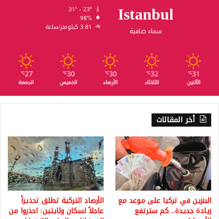
Istanbul
31º - 23º
98%
3.81 كيلومتر/ساعة
سماء صافية
27
30
30
32
31
℃
℃
℃
℃
℃
الأثنين
الثلاثاء
الأربعاء
الخميس
الجمعة
أخر المقالات
البنزين في تركيا على موعد مع
الأرصاد التركية تطلق تحذيراً
زيادة جديدة.. كم سترتفع
عاجلاً لسكان ولايتين: احذروا من