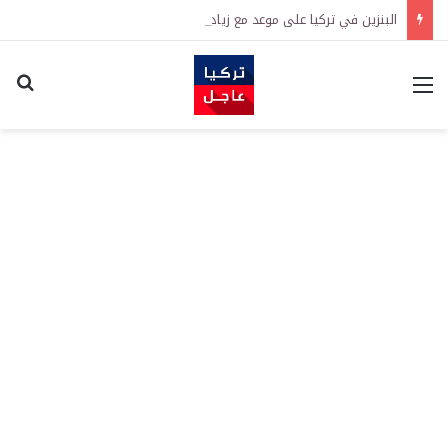
البنزين في تركيا على موعد مع زيادة جديدة.. كم سترتفع الأسعار؟
القائمة
اكت