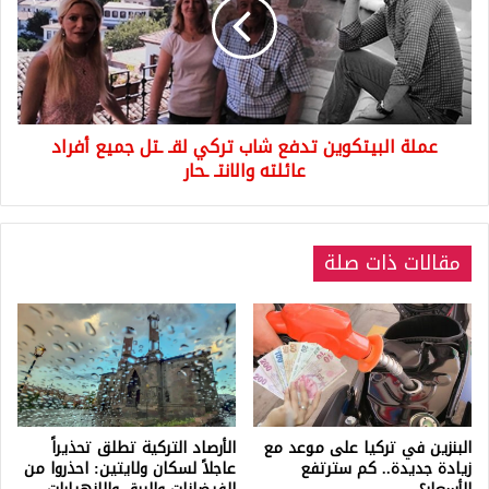
الخميس
شاب
تركي
لقـ
ـتل
جميع
أفراد
عملة البيتكوين تدفع شاب تركي لقـ ـتل جميع أفراد
عائلته
والانتـ
عائلته والانتـ ـحار
ـحار
مقالات ذات صلة
البنزين في تركيا على موعد مع
الأرصاد التركية تطلق تحذيراً
زيادة جديدة.. كم سترتفع
عاجلاً لسكان ولايتين: احذروا من