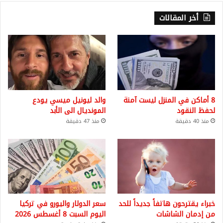
أخر المقالات
8 أماكن في المنزل ليست آمنة
والد ليونيل ميسي يودع
لحفظ النقود
المونديال الى الأبد
منذ 40 دقيقة
منذ 47 دقيقة
خبراء يقترحون هاتفاً جديداً للحد
سعر الدولار واليورو في تركيا
من إدمان الشاشات
اليوم السبت 8 أغسطس 2026