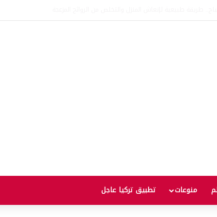
اتفاقية الدفاع بين تركيا والسعودية وباكستان.. ما الهدف من التحالف الثلاثي؟
لم
منوعات
تطبيق تركيا عاجل