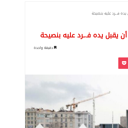
للبحث
ده فـ.ـرد عليه بنصيحة
 يقبل يده فـ.ـرد عليه بنصيحة
دقيقة واحدة
‫Pocket
Odnoklassn