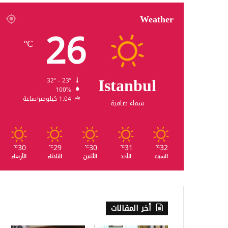
Weather
26
℃
Istanbul
32º - 23º
100%
1.04 كيلومتر/ساعة
سماء صافية
30
29
30
31
32
℃
℃
℃
℃
℃
السبت
الأحد
الأثنين
الثلاثاء
الأربعاء
أخر المقالات