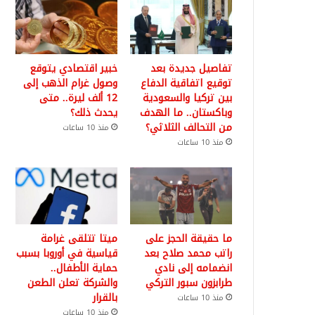
تفاصيل جديدة بعد
خبير اقتصادي يتوقع
توقيع اتفاقية الدفاع
وصول غرام الذهب إلى
بين تركيا والسعودية
12 ألف ليرة.. متى
وباكستان.. ما الهدف
يحدث ذلك؟
من التحالف الثلاثي؟
منذ 10 ساعات
منذ 10 ساعات
ما حقيقة الحجز على
ميتا تتلقى غرامة
راتب محمد صلاح بعد
قياسية في أوروبا بسبب
انضمامه إلى نادي
حماية الأطفال..
طرابزون سبور التركي
والشركة تعلن الطعن
بالقرار
منذ 10 ساعات
منذ 10 ساعات