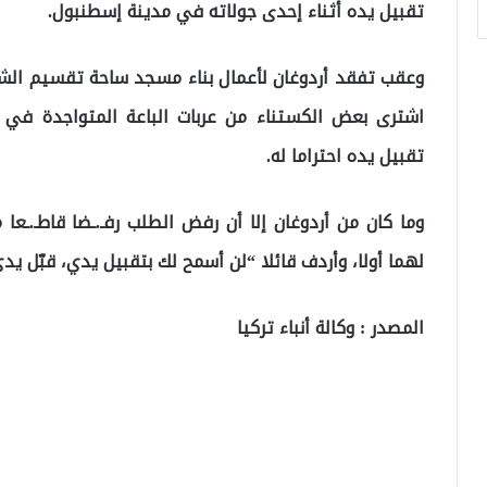
تقبيل يده أثناء إحدى جولاته في مدينة إسطنبول.
وعقب تفقد أردوغان لأعمال بناء مسجد ساحة تقسيم الش
اشترى بعض الكستناء من عربات الباعة المتواجدة في ال
تقبيل يده احتراما له.
وما كان من أردوغان إلا أن رفض الطلب رفـ.ـضا قاطـ.ـعا م
لهما أولا، وأردف قائلا “لن أسمح لك بتقبيل يدي، قبّل ي
المصدر : وكالة أنباء تركيا