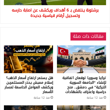
حارسه
برشلونة ينتفض بـ 6 أهداف ويكشف عن اصابة حارسه
وتسجيل
أرقام
وتسجيل أرقام قياسية جديدة
قياسية
جديدة
مقالات ذات صلة
تركيا وسوريا توقعان اتفاقية
هل يستمر ارتفاع أسعار الذهب؟
لإنشاء “الجامعة السورية
إسلام مميش يحذر المستثمرين
التركية” في دمشق.. منح
ويكشف العوامل الحاسمة لمسار
دراسية واعتراف بالشهادات
الأسعار
منذ 12 ساعة
منذ 12 ساعة