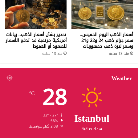
أسعار الذهب اليوم الخميس..
تحذير بشأن أسعار الذهب.. بيانات
سعر جرام ذهب 24 و22 و21
أمريكية مرتقبة قد تدفع الأسعار
وسعر ليرة ذهب جمهوريات
للصعود أو الهبوط
منذ 13 ساعة
منذ 13 ساعة
Weather
28
℃
Istanbul
32º - 27º
66%
2.08 كيلومتر/ساعة
سماء صافية