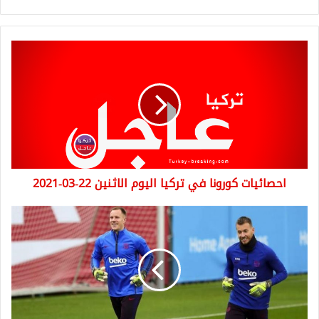
احصائيات
كورونا
في
تركيا
اليوم
الاثنين
22-
03-
2021
احصائيات كورونا في تركيا اليوم الاثنين 22-03-2021
برشلونة
ينتفض
بـ
6
أهداف
ويكشف
عن
اصابة