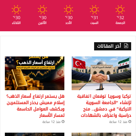
30
30
30
31
32
℃
℃
℃
℃
℃
الجمعة
السبت
الأحد
الأثنين
الثلاثاء
أخر المقالات
تركيا وسوريا توقعان اتفاقية
هل يستمر ارتفاع أسعار الذهب؟
لإنشاء “الجامعة السورية
إسلام مميش يحذر المستثمرين
التركية” في دمشق.. منح
ويكشف العوامل الحاسمة
دراسية واعتراف بالشهادات
لمسار الأسعار
منذ 12 ساعة
منذ 12 ساعة