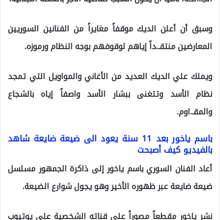
وسبق أن أعلن الديك موقفاً مغايراً من الفنانين السوريين
المعارضين منتقـ.داً إياهم لوقوفهم بوجه النظام ورموزه.
ويملك علي الديك العديد من الأغاني والمواويل التي تمجد
نظام الأسد وتتغنى ببشار الأسد واصفاً إياه بالشجاع
والمقـ.اوم.
باسم ياخور بعد 11 سنة يعود الى ضيعة ضايعة شاهد
بالفيديو كيف أصبحت
أعاد الفنان السوري باسم ياخور إلى ذاكرة الجمهور مسلسل
ضيعة ضايعة عبر ظهوره الأخير وهو يجول شوارع الضيعة.
نشر ياخور مقطعاً مصوراً على قناته الشخصية على يوتيوب