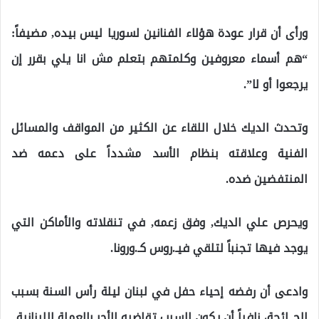
ورأى أن قرار عودة هؤلاء الفنانين لسوريا ليس بيده, مضيفاً:
“هم أسماء معروفين وكلمتهم بتعلم مش انا يلي بقرر إن
يرجعوا أو لا”.
وتحدث الديك خلال اللقاء عن الكثير من المواقف والمسائل
الفنية وعلاقته بنظام الأسد مشدداً على دعمه ضد
المنتفضين ضده.
ويحرص علي الديك, وفق زعمه, في تنقلاته والأماكن التي
يوجد فيها تجنباً لتلقي فيـ.روس كـ.ورونا.
وادعى أن رفضه إحياء حفل في لبنان ليلة رأس السنة بسبب
الجـ.ائحة، نافياً أن يكون السبب تقاضيه الأجر بالعملة اللبنانية.