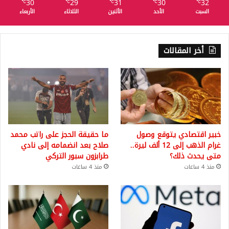
30
29
31
30
32
℃
℃
℃
℃
℃
السبت
الأحد
الأثنين
الثلاثاء
الأربعاء
أخر المقالات
خبير اقتصادي يتوقع وصول
ما حقيقة الحجز على راتب محمد
غرام الذهب إلى 12 ألف ليرة..
صلاح بعد انضمامه إلى نادي
متى يحدث ذلك؟
طرابزون سبور التركي
منذ 4 ساعات
منذ 4 ساعات