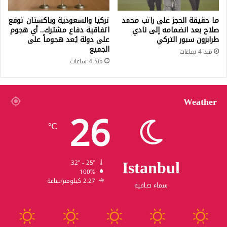
ما حقيقة الحجز على راتب محمد
تركيا والسعودية وباكستان توقع
صلاح بعد انضمامه إلى نادي
اتفاقية دفاع مشترك.. أي هجوم
طرابزون سبور التركي
على دولة يُعد هجوماً على
الجميع
منذ 4 ساعات
منذ 4 ساعات
Weather
26
℃
Istanbul
32º - 25º
100%
2.27 كيلومتر/ساعة
سماء صافية