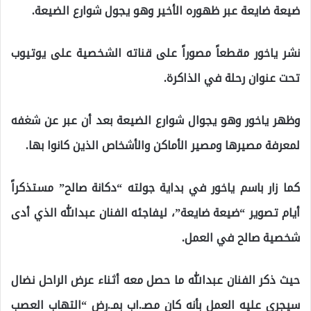
ضيعة ضايعة عبر ظهوره الأخير وهو يجول شوارع الضيعة.
نشر ياخور مقطعاً مصوراً على قناته الشخصية على يوتيوب
تحت عنوان رحلة في الذاكرة.
وظهر ياخور وهو يجوال شوارع الضيعة بعد أن عبر عن شغفه
لمعرفة مصيرها ومصير الأماكن والأشخاص الذين كانوا بها.
كما زار باسم ياخور في بداية جولته “دكانة صالح” مستذكراً
أيام تصوير “ضيعة ضايعة”، ليفاجئه الفنان عبدالله الذي أدى
شخصية صالح في العمل.
حيث ذكر الفنان عبدالله ما حصل معه أثناء عرض الراحل نضال
سيجري عليه العمل بأنه كان مصـ.اب بمـ.رض “التهاب العصب