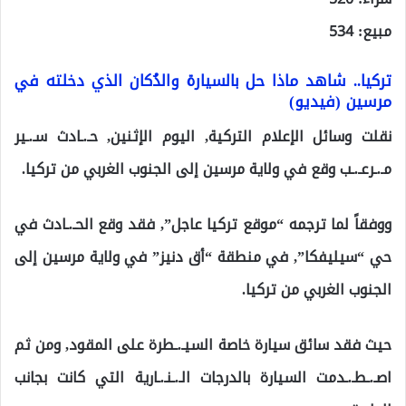
مبيع: 534
تركيا.. شاهد ماذا حل بالسيارة والدُكان الذي دخلته في
مرسين (فيديو)
نقلت وسائل الإعلام التركية, اليوم الإثنين, حـ.ـادث سـ.ـير
مـ.ـرعـ.ـب وقع في ولاية مرسين إلى الجنوب الغربي من تركيا.
ووفقاً لما ترجمه “موقع تركيا عاجل”, فقد وقع الحـ.ـادث في
حي “سيليفكا”, في منطقة “أق دنيز” في ولاية مرسين إلى
الجنوب الغربي من تركيا.
حيث فقد سائق سيارة خاصة السيـ.ـطرة على المقود, ومن ثم
اصـ.ـطـ.ـدمت السيارة بالدرجات الـ.ـنـ.ـارية التي كانت بجانب