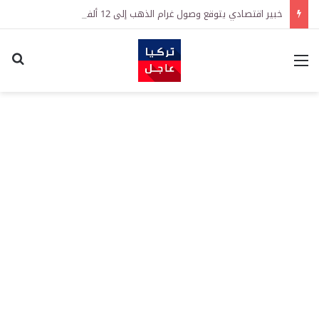
خبير اقتصادي يتوقع وصول غرام الذهب إلى 12 ألف ليرة.. متى يحدث ذلك؟
القائمة
اكت