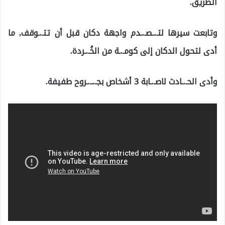
الطريق.
وتابعت سيرها لتـ.ـصـ.ـدم واجهة دكان قبل أن تتـ.ـوقف, ما
أدى لتحول الدكان إلى كومـ.ـة من الخُـ.ـردة.
وأدى الحـ.ـادث لاصـ.ـابة 3 أشخاص بجـ.ــ.ـروح طفيفة.