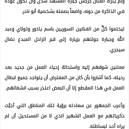
ولم يترك الفنان جرجس جبارة المشهد سدى وأن تكون عودة
في الذاكرة من دونه، واضعاً بصمته بشخصية أبو نادر.
ليختموا كلًّ من الفنانين السوريين باسم ياخور وتولاي وعبد
الله وجبارة جولتهم بزيارة إلى قبر الراحل المبدع نضال
سيجري.
معلنين شوقهم إليه واستحالة إحياء العمل من جديد بعد
رحيله، كما أشاروا بأن كان من المفترض أن يتواجد جميع ابطال
العمل في هذا المقطع إلا أن البعض اعتذر بسبب انشغالهم.
وأعرب الجمهور عن سعادته برؤية تلك المناطق التي أجيّت
ذكرياتهم مع العمل الشهير الذي لا من المستحيل أن لم
يراه أحد لبساطته.