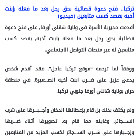
تركيا.. فتح دعوة قضائية بحق رجل بعد ما فعله بإبنت
أخيه بقصد كسب متابعين (فيديو)
أقدمت مديرية الأسرة في ولاية شانلي أورفا, على فتح دعوة
قضائية بحق رجل بعد ما فعله بابنت أخيه, بقصد كسب
متابعين له عبر منصات التواصل الاجتماعي.
ووفقاً لما ترجمه “موقع تركيا عاجل”, فقد أقدم شخص
يدعى عزيز, على ضـ.ـرب ابنت أخيه الصـ.ـغيرة, في منطقة
حران بولاية شانلي أورفا جنوبي تركيا.
ولم يكتف بذلك بل قام بإعطائها الدخان وأجـ.ـبـ.ـرها على شرب
السـ.ـجائر, وغايته مما قام به, تصويرها أثناء ضـ.ـربها
وإجـ.ـبارها على شـ.ـرب السـ.ـجائر لكسب المزيد من المتابعين