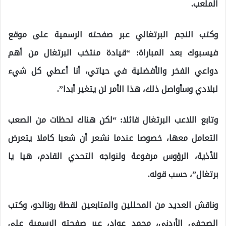
الملعب.
وكتب النجم البرتغالي عبر صفحته الرسمية على موقع
فيسبوك بعد المباراة: “قيادة منتخب البرتغال من أهم
دواعي الفخر والأفضلية في حياتي، أنا أعطي كل شيء
لبلادي وسأواصل ذلك، هذا الأمر لن يتغير أبدا”.
وتابع اللاعب البرتغال قائلا: “لكن هناك لحظات من الصعب
التعامل معها، خصوصا عندما نشعر أن شعبا كاملا يتعرض
للأذية، الرؤوس مرفوعة ولنواجه التحدي القادم، هيا يا
برتغال”، حسب قوله.
وناقش العديد من المحللين والمتابعين لقطة رونالدو، وكتب
الصحفي الأردني، محمد عواد، عبر صفحته الرسمية على