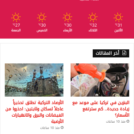
27
30
30
32
31
℃
℃
℃
℃
℃
الأثنين
الثلاثاء
الأربعاء
الخميس
الجمعة
أخر المقالات
البنزين في تركيا على موعد مع
الأرصاد التركية تطلق تحذيراً
زيادة جديدة.. كم سترتفع
عاجلاً لسكان ولايتين: احذروا من
الأسعار؟
الفيضانات والبرق والانهيارات
الأرضية
منذ 10 ساعات
منذ 10 ساعات