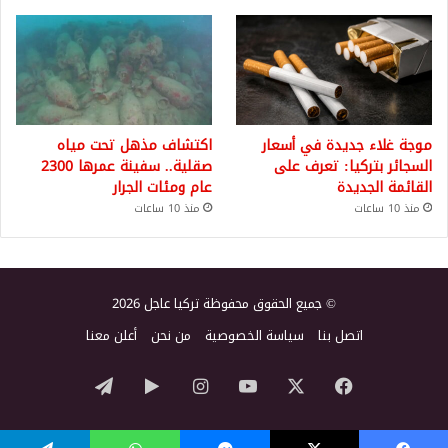
موجة غلاء جديدة في أسعار
اكتشاف مذهل تحت مياه
السجائر بتركيا: تعرف على
صقلية.. سفينة عمرها 2300
القائمة الجديدة
عام ومئات الجرار
منذ 10 ساعات
منذ 10 ساعات
© جميع الحقوق محفوظة تركيا عاجل 2026
اتصل بنا
سياسة الخصوصية
من نحن
أعلن معنا
‫X
فيسبوك
‫YouTube
انستقرام
‏Google
تيلقرام
Play