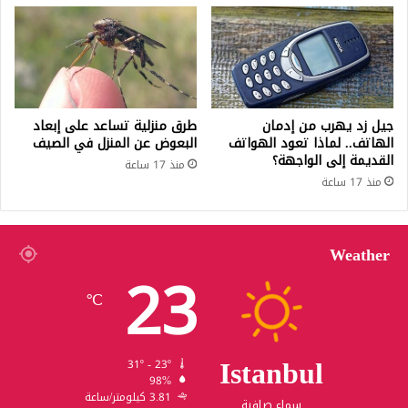
جيل زد يهرب من إدمان
طرق منزلية تساعد على إبعاد
الهاتف.. لماذا تعود الهواتف
البعوض عن المنزل في الصيف
القديمة إلى الواجهة؟
منذ 17 ساعة
منذ 17 ساعة
Weather
23
℃
Istanbul
31º - 23º
98%
3.81 كيلومتر/ساعة
سماء صافية