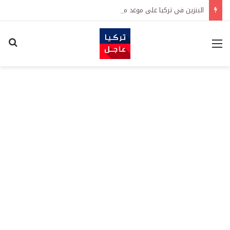
البنزين في تركيا على موعد مع زيادة جديدة.. كم سترتفع الأسعار؟
القائمة
اكت