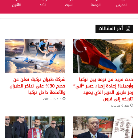
الخميس
الجمعة
السبت
الأحد
الأثنين
أخر المقالات
حدث فريد من نوعه بين تركيا
شركة طيران تركية تعلن عن
وأرمينيا! إعادة إحياء جسر “آني”
خصم 30% على تذاكر الطيران
رمز طريق الحرير الذي يعود
والأمتعة داخل تركيا
تاريخه إلى قرون
منذ 6 ساعات
منذ 6 ساعات