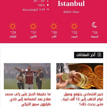
Istanbul
26º - 25º
100%
3.39 كيلومتر/ساعة
سماء صافية
29
31
30
32
26
℃
℃
℃
℃
℃
الجمعة
السبت
الأحد
الأثنين
الثلاثاء
أخر المقالات
خبير اقتصادي يتوقع وصول
ما حقيقة الحجز على راتب محمد
غرام الذهب إلى 12 ألف ليرة..
صلاح بعد انضمامه إلى نادي
متى يحدث ذلك؟
طرابزون سبور التركي