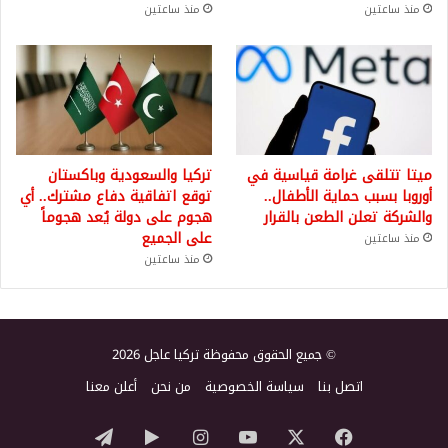
منذ ساعتين
منذ ساعتين
ميتا تتلقى غرامة قياسية في
تركيا والسعودية وباكستان
أوروبا بسبب حماية الأطفال..
توقع اتفاقية دفاع مشترك.. أي
والشركة تعلن الطعن بالقرار
هجوم على دولة يُعد هجوماً
على الجميع
منذ ساعتين
منذ ساعتين
© جميع الحقوق محفوظة تركيا عاجل 2026
اتصل بنا
سياسة الخصوصية
من نحن
أعلن معنا
‫X
فيسبوك
‫YouTube
انستقرام
‏Google
تيلقرام