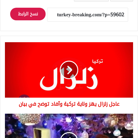
نسخ الرابط
عاجل
زلزال
يهز
ولاية
تركية
وآفاد
توضح
في
بيان
عاجل زلزال يهز ولاية تركية وآفاد توضح في بيان
ضبط
100
شخص
داخل