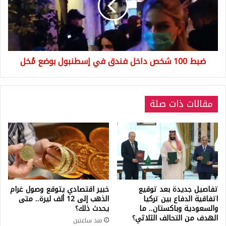
فندق
في
إسطنبول
بوضع
مُخل
ضبط 100 شخص داخل فندق في إسطنبول بوضع مُخل
مقالات ذات صلة
تفاصيل جديدة بعد توقيع
خبير اقتصادي يتوقع وصول غرام
اتفاقية الدفاع بين تركيا
الذهب إلى 12 ألف ليرة.. متى
والسعودية وباكستان.. ما
يحدث ذلك؟
الهدف من التحالف الثلاثي؟
منذ ساعتين