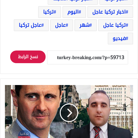
اخبار تركيا عاجل
اليوم
تركيا
تركيا عاجل
شهر
عاجل
عاجل تركيا
فيديو
نسخ الرابط
عمر
رحمون
ينتقد
نظام
الأسد:
شمّتم
بنا
العــ.دو