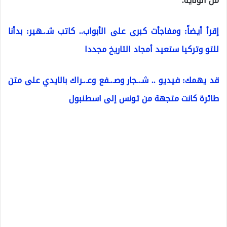
من الولاية.
إقرأ أيضاً: ومفاجأت كبرى على الأبواب.. كاتب شـ.ـهير: بدأنا
للتو وتركيا ستعيد أمجاد التاريخ مجددا
قد يهمك: فيديو .. شـ.ـجار وصـ.ـفع وعـ.ـراك بالايدي على متن
طائرة كانت متجهة من تونس إلى اسطنبول