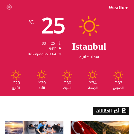
Weather
25
℃
Istanbul
33º - 25º
94%
3.64 كيلومتر/ساعة
سماء صافية
29
29
30
34
33
℃
℃
℃
℃
℃
الخميس
الجمعة
السبت
الأحد
الأثنين
أخر المقالات