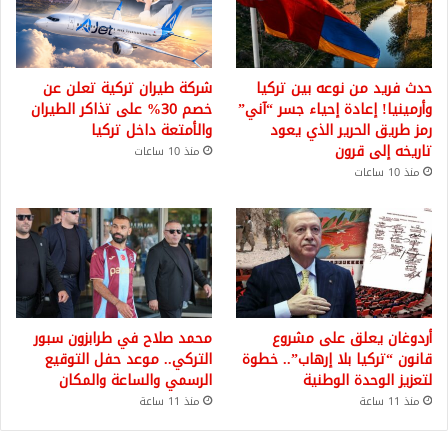
حدث فريد من نوعه بين تركيا
شركة طيران تركية تعلن عن
وأرمينيا! إعادة إحياء جسر “آني”
خصم 30% على تذاكر الطيران
رمز طريق الحرير الذي يعود
والأمتعة داخل تركيا
تاريخه إلى قرون
منذ 10 ساعات
منذ 10 ساعات
أردوغان يعلق على مشروع
محمد صلاح في طرابزون سبور
قانون “تركيا بلا إرهاب”.. خطوة
التركي.. موعد حفل التوقيع
لتعزيز الوحدة الوطنية
الرسمي والساعة والمكان
منذ 11 ساعة
منذ 11 ساعة