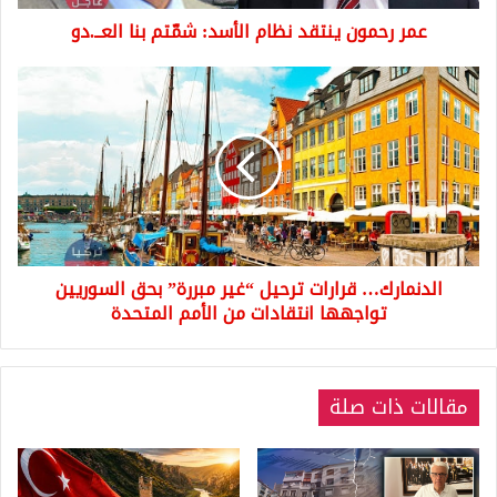
عمر رحمون ينتقد نظام الأسد: شمّتم بنا العــ.دو
الدنمارك…
قرارات
ترحيل
“غير
مبررة”
بحق
السوريين
تواجهها
انتقادات
الدنمارك… قرارات ترحيل “غير مبررة” بحق السوريين
من
الأمم
تواجهها انتقادات من الأمم المتحدة
المتحدة
مقالات ذات صلة