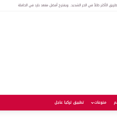
اقية لإنشاء “الجامعة السورية التركية” في دمشق.. منح دراسية واعتراف بالشهادات
لم
منوعات
تطبيق تركيا عاجل