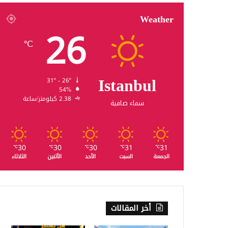
Weather
26
℃
Istanbul
31º - 26º
54%
2.38 كيلومتر/ساعة
سماء صافية
30
30
30
31
31
℃
℃
℃
℃
℃
الجمعة
السبت
الأحد
الأثنين
الثلاثاء
أخر المقالات