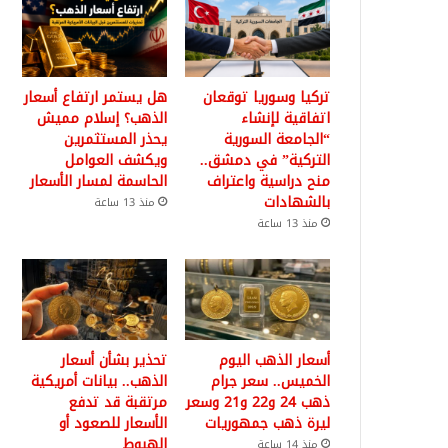
تركيا وسوريا توقعان
هل يستمر ارتفاع أسعار
اتفاقية لإنشاء
الذهب؟ إسلام مميش
“الجامعة السورية
يحذر المستثمرين
التركية” في دمشق..
ويكشف العوامل
منح دراسية واعتراف
الحاسمة لمسار الأسعار
بالشهادات
منذ 13 ساعة
منذ 13 ساعة
أسعار الذهب اليوم
تحذير بشأن أسعار
الخميس.. سعر جرام
الذهب.. بيانات أمريكية
ذهب 24 و22 و21 وسعر
مرتقبة قد تدفع
ليرة ذهب جمهوريات
الأسعار للصعود أو
الهبوط
منذ 14 ساعة