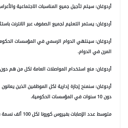
أردوغان: سيتم تأجيل جميع المناسبات الاجتماعية والأعرا
أردوغان: يستمر التعليم لجميع الصفوف عبر الانترنت باستث
المرن في الدوام.
أردوغان: منع استخدام المواصلات العامة لكل من هم دون 18 عاما وكبار السن فوق 65 عاما
أردوغان: سنمنح إجازة إدارية لكل الموظفين الذين يعانو
دون 10 سنوات في المؤسسات الحكومية.
متوسط عدد الإصابات بفيروس كورونا لكل 100 ألف نسمة في الفترة ما بين 3 و 9 نيسان أبريل الجاري.