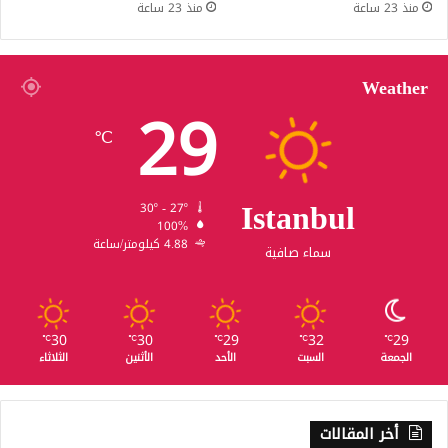
منذ 23 ساعة
منذ 23 ساعة
Weather
29
℃
Istanbul
30º - 27º
100%
4.88 كيلومتر/ساعة
سماء صافية
30
30
29
32
29
℃
℃
℃
℃
℃
الجمعة
السبت
الأحد
الأثنين
الثلاثاء
أخر المقالات