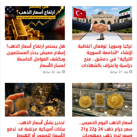
تركيا وسوريا توقعان اتفاقية
هل يستمر ارتفاع أسعار الذهب؟
لإنشاء “الجامعة السورية
إسلام مميش يحذر المستثمرين
التركية” في دمشق.. منح
ويكشف العوامل الحاسمة
دراسية واعتراف بالشهادات
لمسار الأسعار
منذ 21 ساعة
منذ 22 ساعة
أسعار الذهب اليوم الخميس..
تحذير بشأن أسعار الذهب..
سعر جرام ذهب 24 و22 و21
بيانات أمريكية مرتقبة قد تدفع
وسعر ليرة ذهب جمهوريات
الأسعار للصعود أو الهبوط