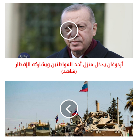
أردوغان
يدخل
منزل
أحد
المواطنين
ويشاركه
الإفطار
(شاهد)
أردوغان يدخل منزل أحد المواطنين ويشاركه الإفطار
(شاهد)
روسيا
تخـ.ـلي
مواقـ.ـعها
في
ريف
حلب
وتنسـ.ـحب
بشكل
مفاجئ