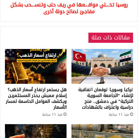
روسيا تخـ.ـلي مواقـ.ـعها في ريف حلب وتنسـ.ـحب بشكل
لصالح
دولة
مفاجئ لصالح دولة أخرى
أخرى
مقالات ذات صلة
تركيا وسوريا توقعان اتفاقية
هل يستمر ارتفاع أسعار الذهب؟
لإنشاء “الجامعة السورية
إسلام مميش يحذر المستثمرين
التركية” في دمشق.. منح
ويكشف العوامل الحاسمة لمسار
دراسية واعتراف بالشهادات
الأسعار
منذ 11 ساعة
منذ 11 ساعة