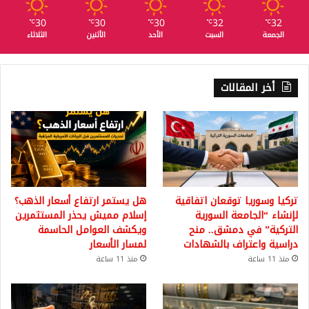
30
30
30
32
32
℃
℃
℃
℃
℃
الجمعة
السبت
الأحد
الأثنين
الثلاثاء
أخر المقالات
تركيا وسوريا توقعان اتفاقية
هل يستمر ارتفاع أسعار الذهب؟
لإنشاء “الجامعة السورية
إسلام مميش يحذر المستثمرين
التركية” في دمشق.. منح
ويكشف العوامل الحاسمة
دراسية واعتراف بالشهادات
لمسار الأسعار
منذ 11 ساعة
منذ 11 ساعة