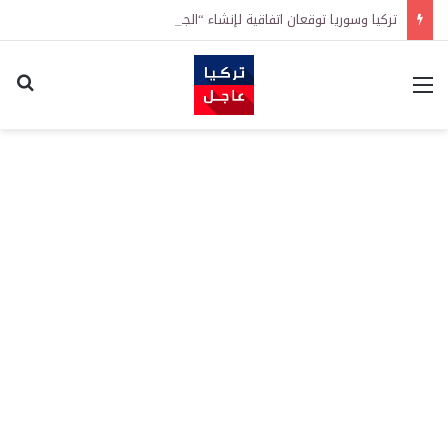
تركيا وسوريا توقعان اتفاقية لإنشاء “الجامعة السورية التركية” في دمشق.. منح دراسية واعتراف بالشهادات
القائمة
اكت