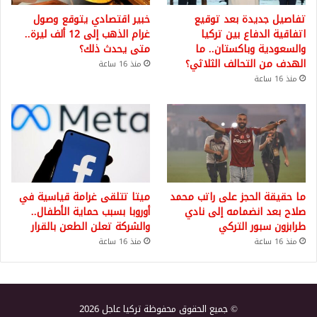
تفاصيل جديدة بعد توقيع
خبير اقتصادي يتوقع وصول
اتفاقية الدفاع بين تركيا
غرام الذهب إلى 12 ألف ليرة..
والسعودية وباكستان.. ما
متى يحدث ذلك؟
الهدف من التحالف الثلاثي؟
منذ 16 ساعة
منذ 16 ساعة
ما حقيقة الحجز على راتب محمد
ميتا تتلقى غرامة قياسية في
صلاح بعد انضمامه إلى نادي
أوروبا بسبب حماية الأطفال..
طرابزون سبور التركي
والشركة تعلن الطعن بالقرار
منذ 16 ساعة
منذ 16 ساعة
© جميع الحقوق محفوظة تركيا عاجل 2026