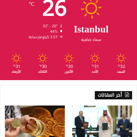
26
℃
Istanbul
32º - 26º
44%
3.57 كيلومتر/ساعة
سماء صافية
31
30
30
31
32
℃
℃
℃
℃
℃
السبت
الأحد
الأثنين
الثلاثاء
الأربعاء
أخر المقالات