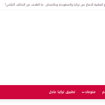
لى 12 ألف ليرة.. متى يحدث ذلك؟
لم
منوعات
تطبيق تركيا عاجل