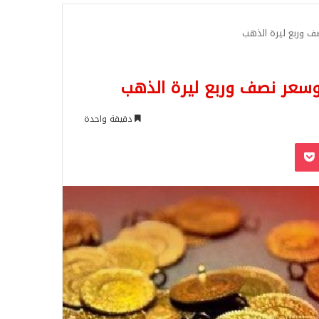
للبحث
صف وربع ليرة الذهب
 وسعر نصف وربع ليرة الذهب
دقيقة واحدة
‫Pocket
Odnoklassn