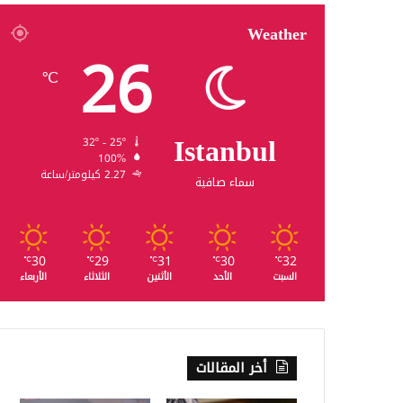
Weather
26
℃
Istanbul
32º - 25º
100%
2.27 كيلومتر/ساعة
سماء صافية
30
29
31
30
32
℃
℃
℃
℃
℃
السبت
الأحد
الأثنين
الثلاثاء
الأربعاء
أخر المقالات