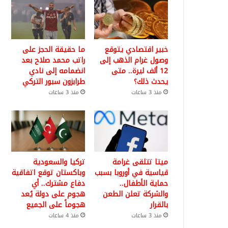
خبير اقتصادي يتوقع
ما حقيقة الحجز على
وصول غرام الذهب إلى
راتب محمد صلاح بعد
12 ألف ليرة.. متى
انضمامه إلى نادي
يحدث ذلك؟
طرابزون سبور التركي
منذ 3 ساعات
منذ 3 ساعات
ميتا تتلقى غرامة
تركيا والسعودية
قياسية في أوروبا بسبب
وباكستان توقع اتفاقية
حماية الأطفال..
دفاع مشترك.. أي
والشركة تعلن الطعن
هجوم على دولة يُعد
بالقرار
هجوماً على الجميع
منذ 3 ساعات
منذ 4 ساعات