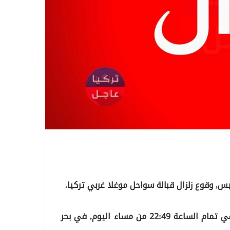
يس, وقوع زلزال قبالة سواحل موغلا غربي تركيا.
ووفقاً لما ترجمه “موقع تركيا عاجل”, فقد وقع الزلزال في تمام الساعة 22:49 من مساء اليوم, في بحر