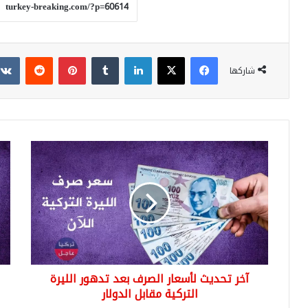
فيسبوك
‫X
لينكدإن
بينتيريست
شاركها
آخر
طري
تحديث
فتح
لأسعار
حس
الصرف
في
بعد
الب
تدهور
الك
الليرة
الت
التركية
"كو
مقابل
ترك
آخر تحديث لأسعار الصرف بعد تدهور الليرة
الدولار
من
التركية مقابل الدولار
الم
021