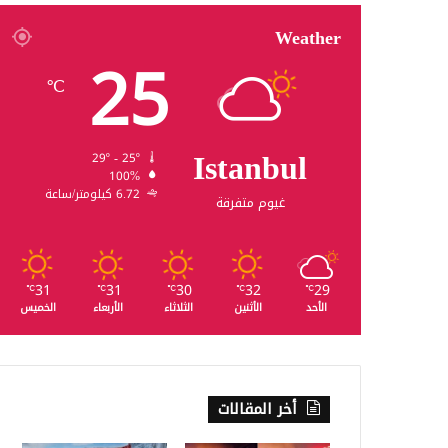
Weather
25
℃
Istanbul
29º - 25º
100%
6.72 كيلومتر/ساعة
غيوم متفرقة
31
31
30
32
29
℃
℃
℃
℃
℃
الأحد
الأثنين
الثلاثاء
الأربعاء
الخميس
أخر المقالات