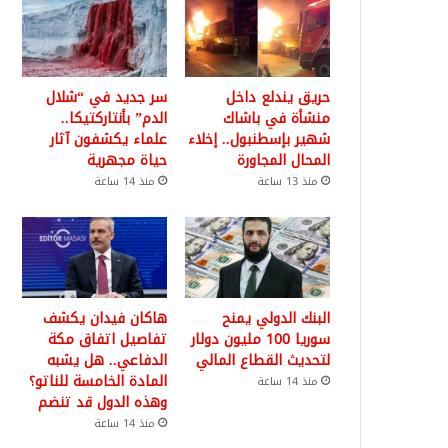
حريق يندلع داخل
سر جديد في “شلال
منشأة في باشاك
الدم” بأنتاركتيكا..
شهير بإسطنبول.. إخلاء
علماء يكشفون آثار
المحال المجاورة
حياة مجهرية
منذ 13 ساعة
منذ 14 ساعة
البنك الدولي يمنح
هاكان فيدان يكشف
سوريا 100 مليون دولار
تفاصيل اتفاق مكة
لتحديث القطاع المالي
الدفاعي.. هل يشبه
المادة الخامسة للناتو؟
منذ 14 ساعة
وهذه الدول قد تنضم
منذ 14 ساعة