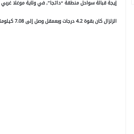
إيجة قبالة سواحل منطقة “داتجا”, في ولاية موغلا غربي ت
الزلزال كان بقوة 4.2 درجات وبعمقل وصل إلى 7.08 كيلومتر, وشعر به سكان ولاية موغلا.