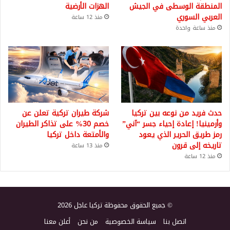
المنطقة الوسطى في الجيش
الهزات الأرضية
العربي السوري
منذ 12 ساعة
منذ ساعة واحدة
حدث فريد من نوعه بين تركيا
شركة طيران تركية تعلن عن
وأرمينيا! إعادة إحياء جسر “آني”
خصم 30% على تذاكر الطيران
رمز طريق الحرير الذي يعود
والأمتعة داخل تركيا
تاريخه إلى قرون
منذ 13 ساعة
منذ 12 ساعة
© جميع الحقوق محفوظة تركيا عاجل 2026
اتصل بنا
سياسة الخصوصية
من نحن
أعلن معنا