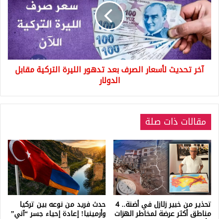
الصرف
بعد
تدهور
الليرة
التركية
مقابل
آخر تحديث لأسعار الصرف بعد تدهور الليرة التركية مقابل
الدولار
الدولار
مقالات ذات صلة
تحذير من خبير زلازل في أضنة.. 4
حدث فريد من نوعه بين تركيا
مناطق أكثر عرضة لمخاطر الهزات
وأرمينيا! إعادة إحياء جسر “آني”