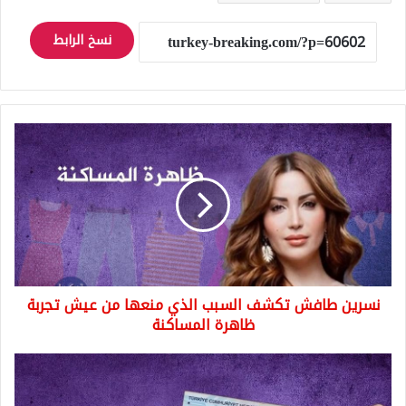
نسخ الرابط
نسرين
طافش
تكشف
السبب
الذي
منعها
من
عيش
تجربة
نسرين طافش تكشف السبب الذي منعها من عيش تجربة
ظاهرة
المساكنة
ظاهرة المساكنة
آخر
تحديث
لأسعار