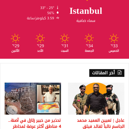
Istanbul
33º - 25º
56%
3.59 كيلومتر/ساعة
سماء صافية
29
29
31
34
33
℃
℃
℃
℃
℃
الخميس
الجمعة
السبت
الأحد
الأثنين
أخر المقالات
عاجل | تعيين العميد محمد
تحذير من خبير زلازل في أضنة..
الجاسم نائباً لقائد فيلق
4 مناطق أكثر عرضة لمخاطر