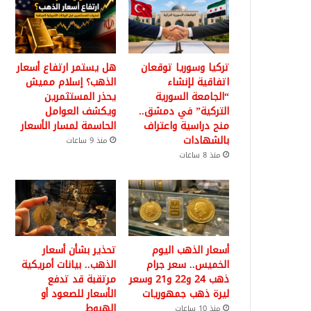
تركيا وسوريا توقعان
هل يستمر ارتفاع أسعار
اتفاقية لإنشاء
الذهب؟ إسلام مميش
“الجامعة السورية
يحذر المستثمرين
التركية” في دمشق..
ويكشف العوامل
منح دراسية واعتراف
الحاسمة لمسار الأسعار
بالشهادات
منذ 9 ساعات
منذ 8 ساعات
أسعار الذهب اليوم
تحذير بشأن أسعار
الخميس.. سعر جرام
الذهب.. بيانات أمريكية
ذهب 24 و22 و21 وسعر
مرتقبة قد تدفع
ليرة ذهب جمهوريات
الأسعار للصعود أو
الهبوط
منذ 10 ساعات