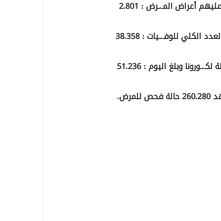
م أعراض المـ.ـرض : 2.801
ورونا وبلغ اليوم : 51.236
رض.