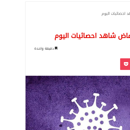
للبحث
د احصائيات اليوم
فاض شاهد احصائيات اليوم
دقيقة واحدة
‫Pocket
Odnoklassn