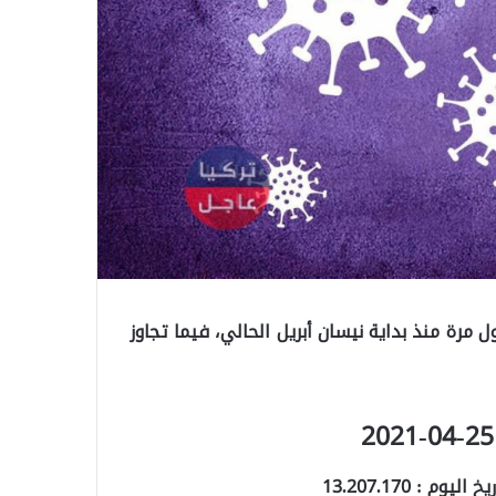
ت كـ.ـورونا في تركيا لما دون الـ40 ألف لأول مرة منذ بداية نيسان أبريل الحالي، فيما تجاوز
 : 13.207.170