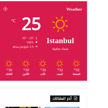
Weather
25
℃
Istanbul
32º - 25º
100%
2.5 كيلومتر/ساعة
سماء صافية
30
30
30
32
32
℃
℃
℃
℃
℃
الجمعة
السبت
الأحد
الأثنين
الثلاثاء
أخر المقالات