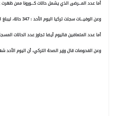
أما عدد المـ.ـرضى الذي يشمل حالات كـ.ـورونا ممن ظهرت عليه
وعن الوفيـ.ـات سجلت تركيا اليوم الأحد : 347 حالة، ليبلغ العدد الكلي للوفـ.ـيات : 38.358
أما عدد المتعافين فاليوم أيضا تجاوز عدد الحالات المسجلة لكـ.ـ
وعن الفحوصات قال وزير الصحة التركي، أن اليوم الأحد شهد 260.280 حالة فحص للم