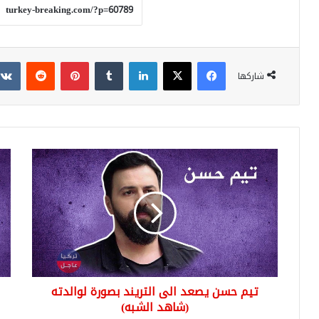
فيسبوك
‫X
لينكدإن
بينتيريست
شاركها
تيم
اللي
حسن
التر
يصعد
تنه
الى
مقا
التريند
الدو
بصورة
مع
لوالدته
افت
(شاهد
تدا
الشبه)
الع
تيم حسن يصعد الى التريند بصورة لوالدته
في
(شاهد الشبه)
دول