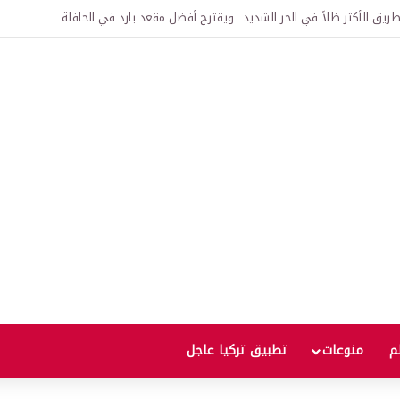
اقية لإنشاء “الجامعة السورية التركية” في دمشق.. منح دراسية واعتراف بالشهادات
لم
منوعات
تطبيق تركيا عاجل