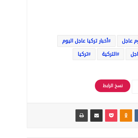
وم عاجل
أخبار تركيا عاجل اليوم
اجل
التركية
تركيا
نسخ الرابط
Odnoklassniki
‫Pocket
مشاركة عبر البريد
طباعة