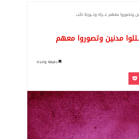
للبحث
تركيا قـ.ـتلوا مدنين وتصوروا معهم
دقيقة واحدة
‫Pocket
Odnoklassn