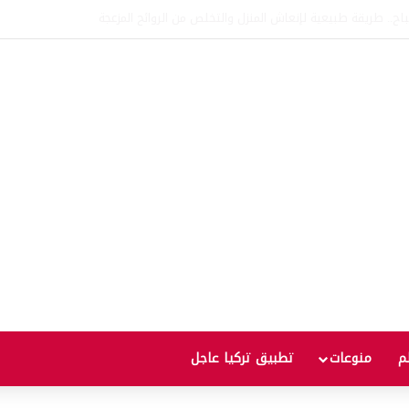
اتفاقية الدفاع بين تركيا والسعودية وباكستان.. ما الهدف من التحالف الثلاثي؟
لم
منوعات
تطبيق تركيا عاجل