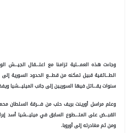
وجاءت هذه العمـ.ـلية تزامنا مع اعتـ.ـقال الجيـ.ـش الو
الطـ.ـائفية قبيل تمكنه من قطـ.ـع الحدود السورية إلى تر
سنوات يقـ.ـاتل فيها السوريين إلى جانب الميليـ.ـشيا ويفخر
وعلم مراسل أورينت بريف حلب من فـ.ـرقة السلطان محمد ا
القبـ.ـض على المتـ.ـطوع السابق في ميليـ.ـشيا أسد إبراه
ومن ثم مغادرته إلى أوروبا.