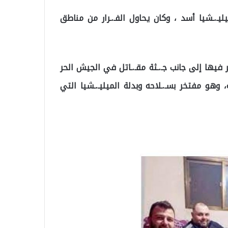
ليـ.ـشيا أسد ، وكان يحاول الفـ.ـرار من مناطق
يها إلى جانب جـ.ـثة مقـ.ـاتل في الجيش الحر
، وهو مفتخر بسـ.ـلاحه وبدلة الميليـ.ـشيا التي