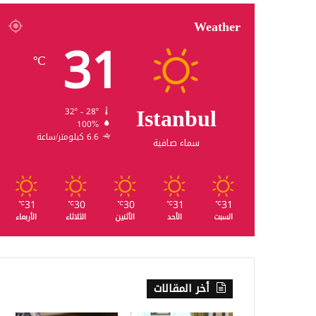
Weather
31
℃
Istanbul
32º - 28º
100%
6.6 كيلومتر/ساعة
سماء صافية
31
30
30
31
31
℃
℃
℃
℃
℃
السبت
الأحد
الأثنين
الثلاثاء
الأربعاء
أخر المقالات