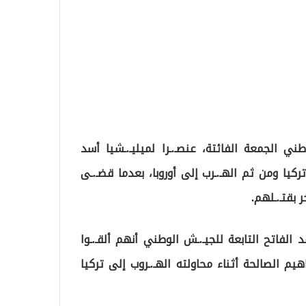
طني الجمعة الفائتة، عنصـ.ـرا لميليـ.ـشيا أسد
كيا ومن ثم الهـ.ـرب إلى أوروبا، بعدما قضـ.ـى
 بقتـ.ـلهم.
لفاتح التابعة للجيـ.ـش الوطني أنهم ألقـ.ـوا
يم الصالحة أثناء محاولته الهـ.ـروب إلى تركيا