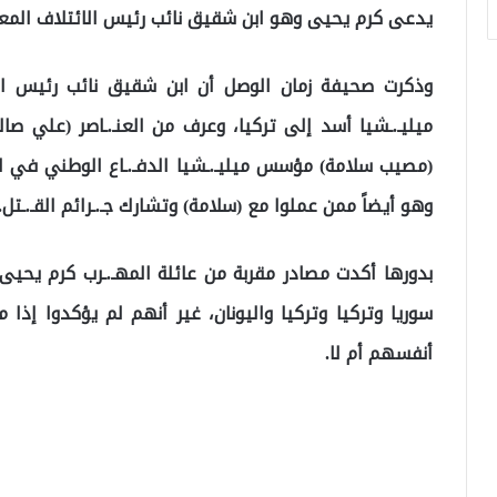
يدعى كرم يحيى وهو ابن شقيق نائب رئيس الائتلاف المعـ
وذكرت صحيفة زمان الوصل أن ابن شقيق نائب رئيس الائتل
ميليـ.ـشيا أسد إلى تركيا، وعرف من العنـ.ـاصر (علي صا
(مصيب سلامة) مؤسس ميليـ.ـشيا الدفـ.ـاع الوطني في ال
وهو أيضاً ممن عملوا مع (سلامة) وتشارك جـ.ـرائم القـ.ـتل.
بدورها أكدت مصادر مقربة من عائلة المهـ.ـرب كرم يحيى خب
سوريا وتركيا وتركيا واليونان، غير أنهم لم يؤكدوا إذا ماك
أنفسهم أم لا.