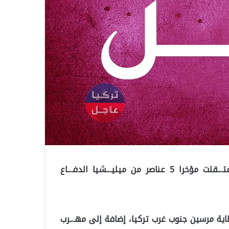
أكدت مصادر صحفية متطابقة أن السـ.ـلطات التركية اعتـ.ـقلت مؤخرا 5 عناصر من ميليـ.ـشيا الدفـ.ـاع
اية مرسين جنوب غرب تركيا، إضافة إلى مهـ.ـرب