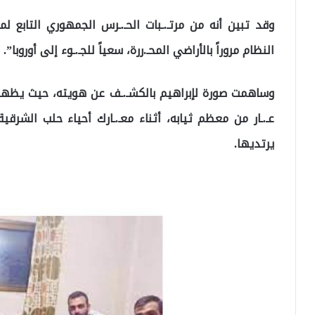
وقد تبين أنه من مرتـ.ـبات الحـ.ـرس الجمهوري التابع لمي
النظام مروراً بالأراضي المحـ.ررة، سعياً للجـ.ـوء إلى أوروبا”.
وساهمت صورة لإبراهيم بالكشـ.ـف عن هويته، حيث يظهر ف
عـ.ـار من معظم ثيابه، أثناء معـ.ـارك أحياء حلب الشرقية
يرتديها.