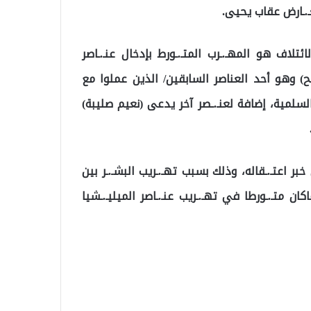
.ـارض عقاب يحيى.
اف هو المهـ.ـرب المتـ.ـورط بإدخال عنـ.ـاصر
لح) وهو أحد العناصر السابقين/ الذين عملوا مع
سلمية، إضافة لعنـ.ـصر آخر يدعى (نعيم صليبة)
ر اعتـ.ـقاله، وذلك بسبب تهـ.ـريب البشـ.ـر بين
ان متـ.ـورطا في تهـ.ـريب عنـ.ـاصر الميليـ.ـشيا