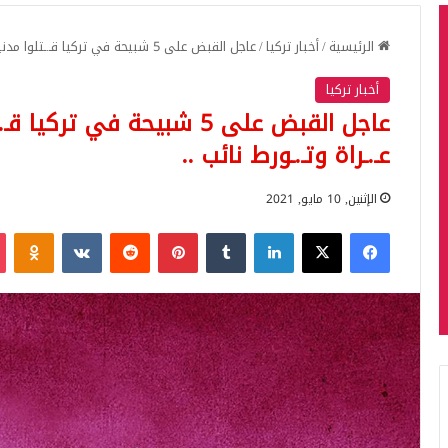
الرئيسية
/
أخبار تركيا
/
عاجل القبض على 5 شبيحة في تركيا قـ.ـتلوا مدنين وتصوروا معهم عـ.ـراة وتـ.ـورط نائب ..
أخبار تركيا
عاجل القبض على 5 شبيحة في 
عـ.ـراة وتـ.ـورط نائب ..
الإثنين, 10 مايو, 2021
فيسبوك
‫X
لينكدإن
بينتيريست
iki