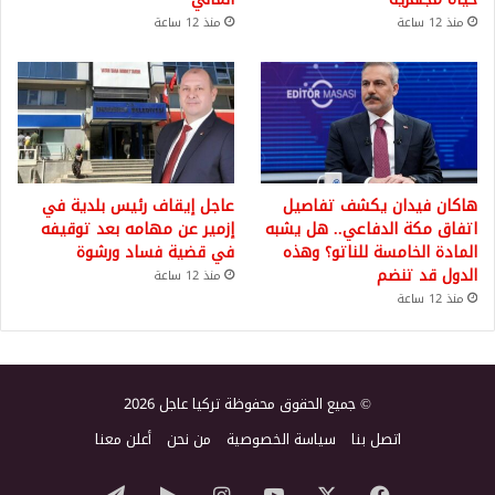
منذ 12 ساعة
منذ 12 ساعة
هاكان فيدان يكشف تفاصيل
عاجل إيقاف رئيس بلدية في
اتفاق مكة الدفاعي.. هل يشبه
إزمير عن مهامه بعد توقيفه
المادة الخامسة للناتو؟ وهذه
في قضية فساد ورشوة
الدول قد تنضم
منذ 12 ساعة
منذ 12 ساعة
© جميع الحقوق محفوظة تركيا عاجل 2026
اتصل بنا
سياسة الخصوصية
من نحن
أعلن معنا
‫X
فيسبوك
‫YouTube
انستقرام
‏Google
تيلقرام