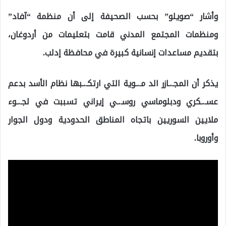
وأشار “صويلو” بحسب الصحيفة إلى أن منظمة “آفاد”
ومنظمات المجتمع المدني قامت بتعليمات من أردوغان،
بتقديم مساعدات إنسانية كبيرة في محافظة إدلب.
يذكر أن المجـ.ـازر الد مـ.ـوية التي ارتكـ.ـبها نظام الأسد بدعم
عسـ.ـكري ودبلوماسي روسـ.ـي إيراني تسببت في لجـ.ـوء
ملايين السوريين باتجاه المناطق الحدودية ودول الجوار
وأوروبا.