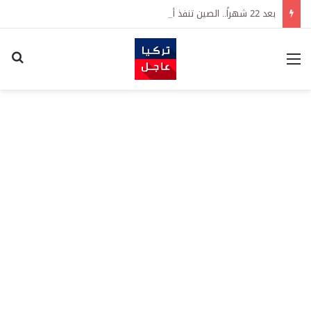
بعد 22 شهراً.. الصين تنفذ أقوى عملية شراء للذهب منذ أكتوبر 2023
القائمة
اكت