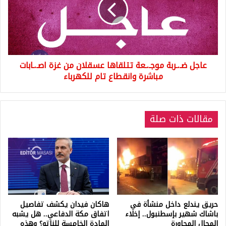
تتلقاها
عسقلان
من
غزة
اصـ.ـابات
مباشرة
عاجل ضـ.ـربة موجـ.ـعة تتلقاها عسقلان من غزة اصـ.ـابات
وانقطاع
تام
مباشرة وانقطاع تام للكهرباء
للكهرباء
مقالات ذات صلة
حريق يندلع داخل منشأة في
هاكان فيدان يكشف تفاصيل
باشاك شهير بإسطنبول.. إخلاء
اتفاق مكة الدفاعي.. هل يشبه
المحال المجاورة
المادة الخامسة للناتو؟ وهذه