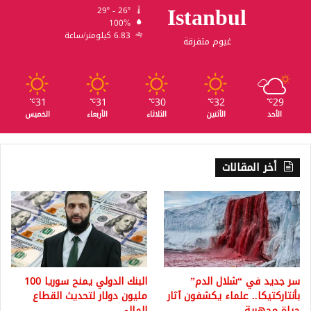
Istanbul
29º - 26º
100%
6.83 كيلومتر/ساعة
غيوم متفرقة
31
31
30
32
29
℃
℃
℃
℃
℃
الأحد
الأثنين
الثلاثاء
الأربعاء
الخميس
أخر المقالات
سر جديد في “شلال الدم”
البنك الدولي يمنح سوريا 100
بأنتاركتيكا.. علماء يكشفون آثار
مليون دولار لتحديث القطاع
حياة مجهرية
المالي