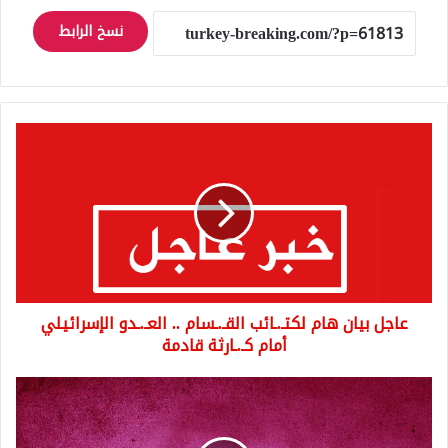
نسخ الرابط
عاجل
بيان
هام
لكتـ.ـائب
القـ.ـسام
..
العـ.ـدو
الإسرائيلي
أمام
عاجل بيان هام لكتـ.ـائب القـ.ـسام .. العـ.ـدو الإسرائيلي
كـ.ـارثة
قادمة
أمام كـ.ـارثة قادمة
عاجل
ضـ.ـربة
موجـ.ـعة