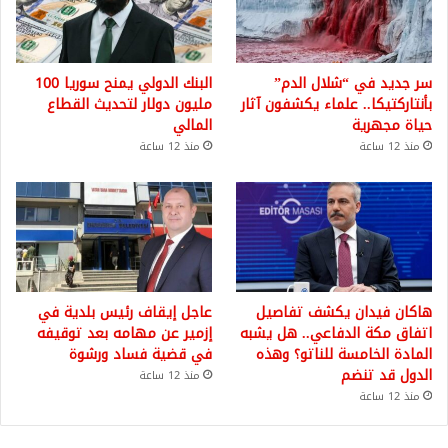
سر جديد في “شلال الدم”
البنك الدولي يمنح سوريا 100
بأنتاركتيكا.. علماء يكشفون آثار
مليون دولار لتحديث القطاع
حياة مجهرية
المالي
منذ 12 ساعة
منذ 12 ساعة
هاكان فيدان يكشف تفاصيل
عاجل إيقاف رئيس بلدية في
اتفاق مكة الدفاعي.. هل يشبه
إزمير عن مهامه بعد توقيفه
المادة الخامسة للناتو؟ وهذه
في قضية فساد ورشوة
الدول قد تنضم
منذ 12 ساعة
منذ 12 ساعة