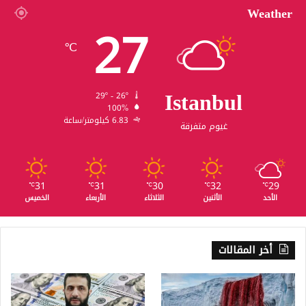
Weather
27
℃
Istanbul
29º - 26º
100%
6.83 كيلومتر/ساعة
غيوم متفرقة
31
31
30
32
29
℃
℃
℃
℃
℃
الأحد
الأثنين
الثلاثاء
الأربعاء
الخميس
أخر المقالات