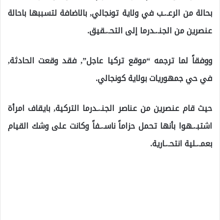
بحالة من الرعـ.ـب في ولاية تونجالي, بالاضافة لتسببها باحالة
عنصرين من الجنـ.ـدرما إلى التحـ.ـقيق.
ووفقاً لما ترجمه “موقع تركيا عاجل”, فقد وقعت الحادثة,
في حي جمهوريات بولاية كونجالي.
حيث قام عنصرين من عناصر الجنـ.ـدرما التركية, بايقاف امرأة
اشتبـ.ـهوا بأنها تحمل حزاماً ناسـ.ـفاً وكانت على وشك القيام
بعمـ.ـلية انتحـ.ـارية.