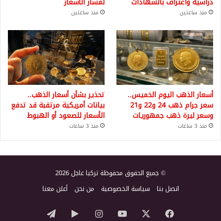
دراسية واعتراف بالشهادات
لمسار الأسعار
منذ ساعتين
منذ ساعتين
أسعار الذهب اليوم الخميس..
تحذير بشأن أسعار الذهب..
سعر جرام ذهب 24 و22 و21
بيانات أمريكية مرتقبة قد تدفع
وسعر ليرة ذهب جمهوريات
الأسعار للصعود أو الهبوط
منذ 3 ساعات
منذ 3 ساعات
© جميع الحقوق محفوظة تركيا عاجل 2026
اتصل بنا
سياسة الخصوصية
من نحن
أعلن معنا
‫X
فيسبوك
‫YouTube
انستقرام
‏Google
تيلقرام