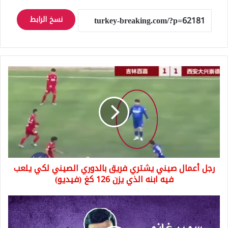
نسخ الرابط
رجل
أعمال
صيني
يشتري
فريق
بالدوري
الصيني
لكي
يلعب
رجل أعمال صيني يشتري فريق بالدوري الصيني لكي يلعب
فيه
ابنه
فيه ابنه الذي يزن 126 كغ (فيديو)
الذي
يزن
وفاة
126
سمير
كغ
غانم