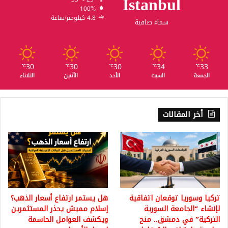
Istanbul
100%
4.8 كيلومتر/ساعة
سماء صافية
30
30
30
34
33
℃
℃
℃
℃
℃
الجمعة
السبت
الأحد
الأثنين
الثلاثاء
أخر المقالات
تركيا وسوريا توقعان اتفاقية
هل يستمر ارتفاع أسعار الذهب؟
لإنشاء “الجامعة السورية
إسلام مميش يحذر المستثمرين
التركية” في دمشق.. منح
ويكشف العوامل الحاسمة