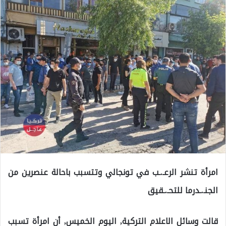
امرأة تنشر الرعـ.ـب في تونجالي وتتسبب باحالة عنصرين من
الجنـ.ـدرما للتحـ.ـقيق
قالت وسائل الاعلام التركية, اليوم الخميس, أن امرأة تسبب