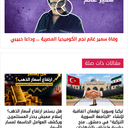
(فيديو)
نجم
الكوميديا
المصرية
...
وداعا
حبيبي
وفاة سمير غانم نجم الكوميديا المصرية ... وداعا حبيبي
مقالات ذات صلة
تركيا وسوريا توقعان اتفاقية
هل يستمر ارتفاع أسعار الذهب؟
لإنشاء “الجامعة السورية
إسلام مميش يحذر المستثمرين
التركية” في دمشق.. منح
ويكشف العوامل الحاسمة لمسار
دراسية واعتراف بالشهادات
الأسعار