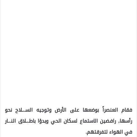
فقام العنصراً بوضعها على الأرض وتوجيه السـ.ـلاح نحو
رأسها, رافضين الاستماع لسكان الحي وبدؤا باطـ.ـلاق النـ.ـار
في الهواء لتفرقتهم.