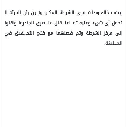
وعقب ذلك وصلت قوى الشرطة المكان وتبين بأن المرأة لا
تحمل أي شيء وعليه تم اعتـ.ـقال عنـ.ـصري الجندرما ونقلوا
الى مركز الشرطة وتم فصلهما مع فتح التحـ.ـقيق في
الحـ.ـادثة.