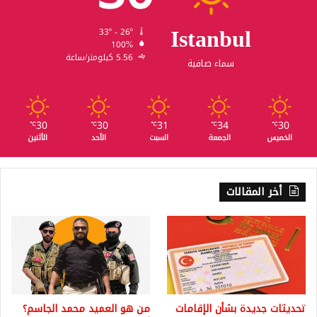
Istanbul
33º - 26º
100%
5.56 كيلومتر/ساعة
سماء صافية
30
30
31
34
30
℃
℃
℃
℃
℃
الخميس
الجمعة
السبت
الأحد
الأثنين
أخر المقالات
تحديثات جديدة بشأن الإقامات
من هو العميد محمد الجاسم؟