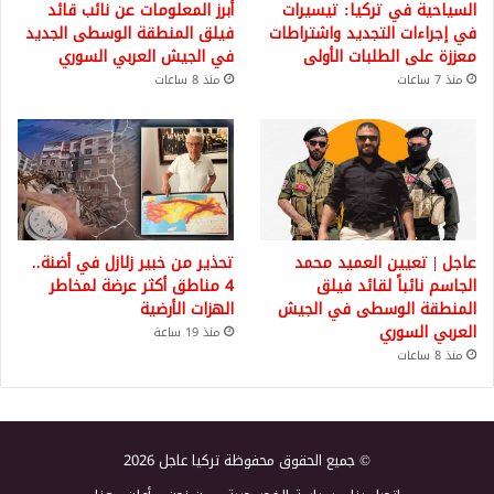
السياحية في تركيا: تيسيرات
أبرز المعلومات عن نائب قائد
في إجراءات التجديد واشتراطات
فيلق المنطقة الوسطى الجديد
معززة على الطلبات الأولى
في الجيش العربي السوري
منذ 7 ساعات
منذ 8 ساعات
عاجل | تعيين العميد محمد
تحذير من خبير زلازل في أضنة..
الجاسم نائباً لقائد فيلق
4 مناطق أكثر عرضة لمخاطر
المنطقة الوسطى في الجيش
الهزات الأرضية
العربي السوري
منذ 19 ساعة
منذ 8 ساعات
© جميع الحقوق محفوظة تركيا عاجل 2026