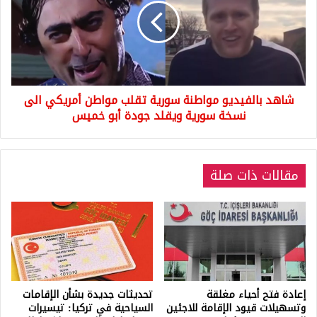
سورية
تقلب
مواطن
أمريكي
الى
نسخة
شاهد بالفيديو مواطنة سورية تقلب مواطن أمريكي الى
سورية
ويقلد
نسخة سورية ويقلد جودة أبو خميس
جودة
أبو
خميس
مقالات ذات صلة
إعادة فتح أحياء مغلقة
تحديثات جديدة بشأن الإقامات
وتسهيلات قيود الإقامة للاجئين
السياحية في تركيا: تيسيرات