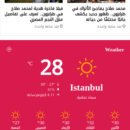
محمد صلاح يفاجئ الأتراك في
فيلا فاخرة هدية لمحمد صلاح
طرابزون.. ظهور جديد يكشف
في طرابزون.. تعرف على تفاصيل
جانبًا مختلفًا من حياته
منزل النجم المصري
منذ ساعة واحدة
منذ ساعة واحدة
Weather
28
℃
Istanbul
30º - 27º
51%
6.11 كيلومتر/ساعة
سماء صافية
27
30
30
32
30
℃
℃
℃
℃
℃
الأثنين
الثلاثاء
الأربعاء
الخميس
الجمعة