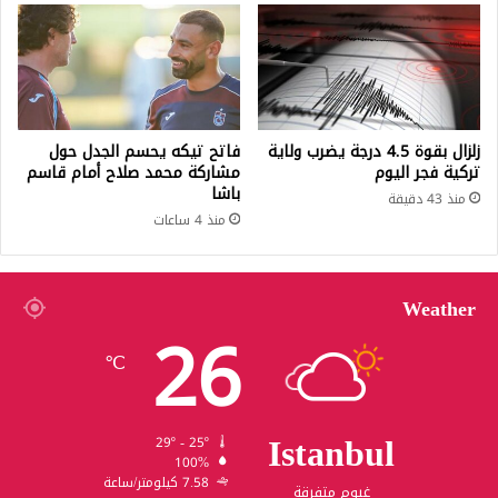
زلزال بقوة 4.5 درجة يضرب ولاية
فاتح تيكه يحسم الجدل حول
تركية فجر اليوم
مشاركة محمد صلاح أمام قاسم
باشا
منذ 43 دقيقة
منذ 4 ساعات
Weather
26
℃
Istanbul
29º - 25º
100%
7.58 كيلومتر/ساعة
غيوم متفرقة