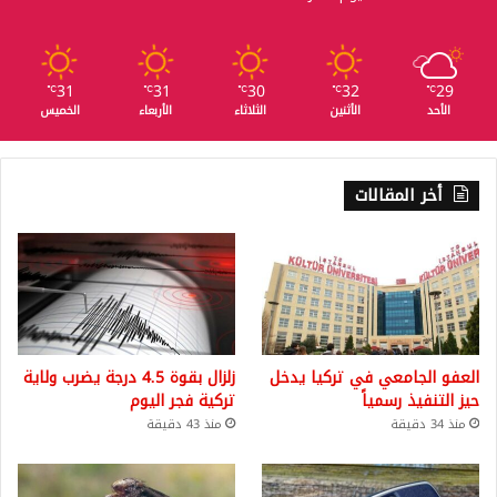
31
31
30
32
29
℃
℃
℃
℃
℃
الأحد
الأثنين
الثلاثاء
الأربعاء
الخميس
أخر المقالات
العفو الجامعي في تركيا يدخل
زلزال بقوة 4.5 درجة يضرب ولاية
حيز التنفيذ رسمياً
تركية فجر اليوم
منذ 34 دقيقة
منذ 43 دقيقة