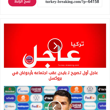
نسخ الرابط
عاجل
أول
تصريح
لـ
بايدن
عقب
اجتماعه
بأردوغان
في
عاجل أول تصريح لـ بايدن عقب اجتماعه بأردوغان في
بروكسل
بروكسل
شاهد
بالفيديو
كريستيانو
رونالدو
"لا