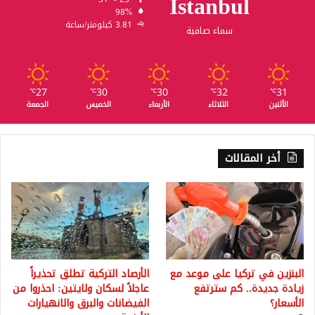
Istanbul
98%
3.81 كيلومتر/ساعة
سماء صافية
27
30
30
32
31
℃
℃
℃
℃
℃
الأثنين
الثلاثاء
الأربعاء
الخميس
الجمعة
أخر المقالات
البنزين في تركيا على موعد مع
الأرصاد التركية تطلق تحذيراً
زيادة جديدة.. كم سترتفع
عاجلاً لسكان ولايتين: احذروا من
الأسعار؟
الفيضانات والبرق والانهيارات