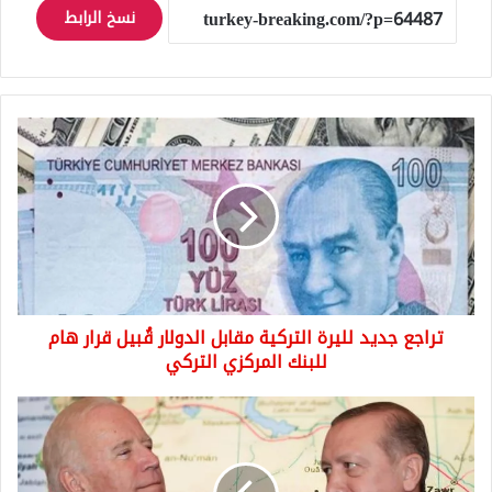
نسخ الرابط
تراجع
جديد
لليرة
التركية
مقابل
الدولار
قُبيل
قرار
هام
تراجع جديد لليرة التركية مقابل الدولار قُبيل قرار هام
للبنك
المركزي
للبنك المركزي التركي
التركي
هل
ستبدأ
تركيا
بعمل