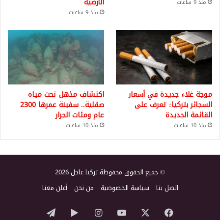
الأرضية
منذ 9 ساعات
منذ 9 ساعات
موجة غلاء جديدة في أسعار
اكتشاف مذهل تحت مياه
السجائر بتركيا: تعرف على
صقلية.. سفينة عمرها 2300
القائمة الجديدة
عام ومئات الجرار
منذ 10 ساعات
منذ 10 ساعات
© جميع الحقوق محفوظة تركيا عاجل 2026
اتصل بنا
سياسة الخصوصية
من نحن
أعلن معنا
‫X
فيسبوك
‫YouTube
انستقرام
‏Google
تيلقرام