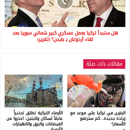
عسكري
كبير
شمالي
سوريا
بعد
هل ستبدأ تركيا بعمل عسكري كبير شمالي سوريا بعد
لقاء
أردوغان
لقاء أردوغان بـ بايدن؟ (تقرير)
بـ
بايدن؟
(تقرير)
مقالات ذات صلة
البنزين في تركيا على موعد مع
الأرصاد التركية تطلق تحذيراً
زيادة جديدة.. كم سترتفع
عاجلاً لسكان ولايتين: احذروا من
الأسعار؟
الفيضانات والبرق والانهيارات
الأرضية