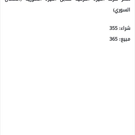
السوري)
شراء: 355
مبيع: 365