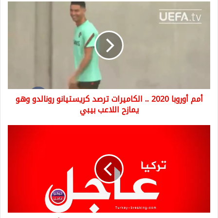
أمم
أوروبا
2020
..
الكاميرات
ترصد
كريستيانو
رونالدو
وهو
أمم أوروبا 2020 .. الكاميرات ترصد كريستيانو رونالدو وهو
يمازح
اللاعب
يمازح اللاعب بيبي
بيبي
انفـ
ـجارات
عنـ
ـيفة
يسمع
صداها
في
جميع
أنحاء