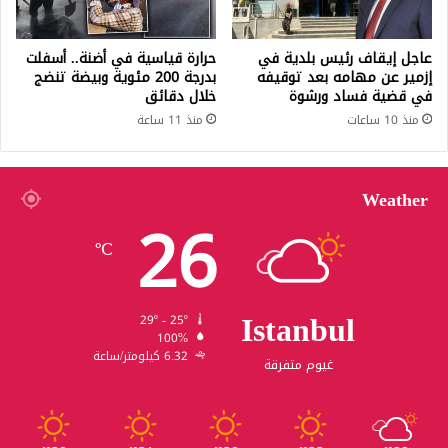
عاجل إيقاف رئيس بلدية في
حرارة قياسية في أضنة.. أسفلت
إزمير عن مهامه بعد توقيفه
بدرجة 200 مئوية وبيضة تنضج
في قضية فساد ورشوة
خلال دقائق
منذ 10 ساعات
منذ 11 ساعة
Weather
26
℃
Istanbul
29º - 25º
100%
6.32 كيلومتر/ساعة
غيوم متفرقة