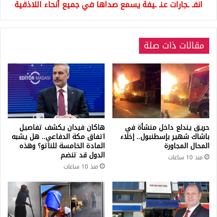
انفـ ـجارات عنـ ـيفة يسمع صداها في جميع أنحاء اللاذقية
اللاذقية
مقالات ذات صلة
حريق يندلع داخل منشأة في
هاكان فيدان يكشف تفاصيل
باشاك شهير بإسطنبول.. إخلاء
اتفاق مكة الدفاعي.. هل يشبه
المحال المجاورة
المادة الخامسة للناتو؟ وهذه
الدول قد تنضم
منذ 10 ساعات
منذ 10 ساعات