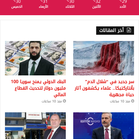
30
31
30
32
29
℃
℃
℃
℃
℃
الأحد
الأثنين
الثلاثاء
الأربعاء
الخميس
أخر المقالات
سر جديد في “شلال الدم”
البنك الدولي يمنح سوريا 100
بأنتاركتيكا.. علماء يكشفون آثار
مليون دولار لتحديث القطاع
حياة مجهرية
المالي
منذ 10 ساعات
منذ 10 ساعات