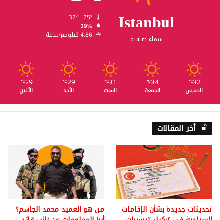
Istanbul
32º - 25º
39%
4.86 كيلومتر/ساعة
سماء صافية
29
29
31
34
32
℃
℃
℃
℃
℃
الخميس
الجمعة
السبت
الأحد
الأثنين
أخر المقالات
تحديثات جديدة بشأن الإقامات
من هو العميد محمد الجاسم؟
السياحية في تركيا: تيسيرات
أبرز المعلومات عن نائب قائد