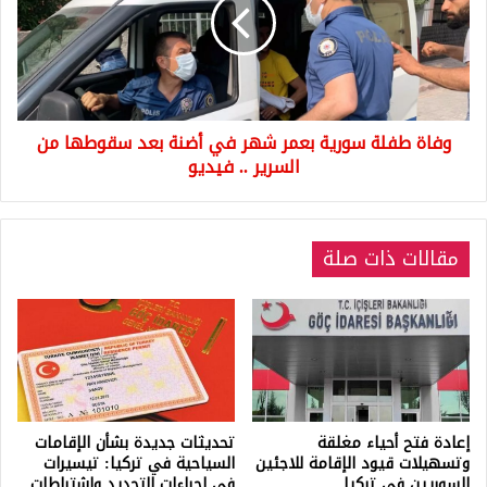
بعمر
شهر
في
أضنة
بعد
سقوطها
وفاة طفلة سورية بعمر شهر في أضنة بعد سقوطها من
من
السرير
السرير .. فيديو
..
فيديو
مقالات ذات صلة
إعادة فتح أحياء مغلقة
تحديثات جديدة بشأن الإقامات
وتسهيلات قيود الإقامة للاجئين
السياحية في تركيا: تيسيرات
السوريين في تركيا
في إجراءات التجديد واشتراطات