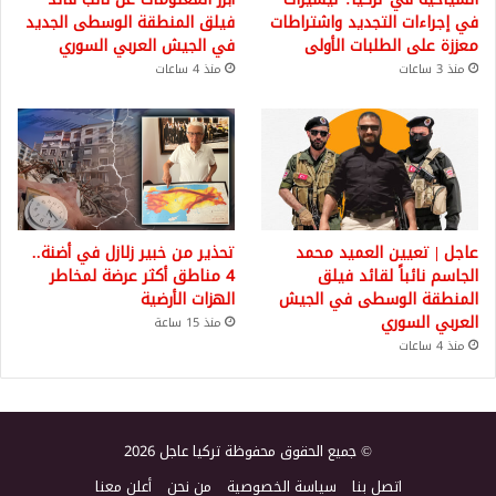
في إجراءات التجديد واشتراطات
فيلق المنطقة الوسطى الجديد
معززة على الطلبات الأولى
في الجيش العربي السوري
منذ 3 ساعات
منذ 4 ساعات
عاجل | تعيين العميد محمد
تحذير من خبير زلازل في أضنة..
الجاسم نائباً لقائد فيلق
4 مناطق أكثر عرضة لمخاطر
المنطقة الوسطى في الجيش
الهزات الأرضية
العربي السوري
منذ 15 ساعة
منذ 4 ساعات
© جميع الحقوق محفوظة تركيا عاجل 2026
اتصل بنا
سياسة الخصوصية
من نحن
أعلن معنا