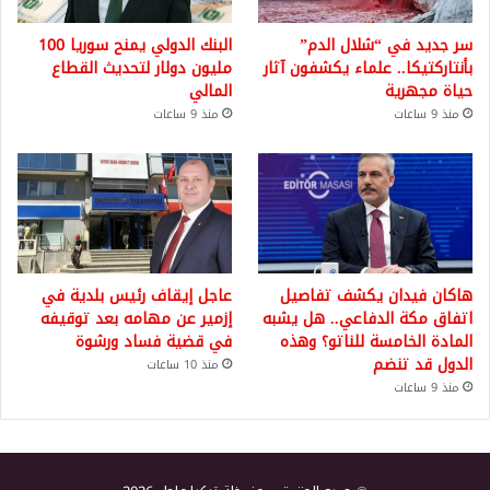
سر جديد في “شلال الدم”
البنك الدولي يمنح سوريا 100
بأنتاركتيكا.. علماء يكشفون آثار
مليون دولار لتحديث القطاع
حياة مجهرية
المالي
منذ 9 ساعات
منذ 9 ساعات
هاكان فيدان يكشف تفاصيل
عاجل إيقاف رئيس بلدية في
اتفاق مكة الدفاعي.. هل يشبه
إزمير عن مهامه بعد توقيفه
المادة الخامسة للناتو؟ وهذه
في قضية فساد ورشوة
الدول قد تنضم
منذ 10 ساعات
منذ 9 ساعات