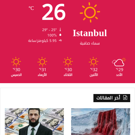
26
℃
Istanbul
29º - 25º
100%
5.95 كيلومتر/ساعة
سماء صافية
30
31
30
32
29
℃
℃
℃
℃
℃
الأحد
الأثنين
الثلاثاء
الأربعاء
الخميس
أخر المقالات