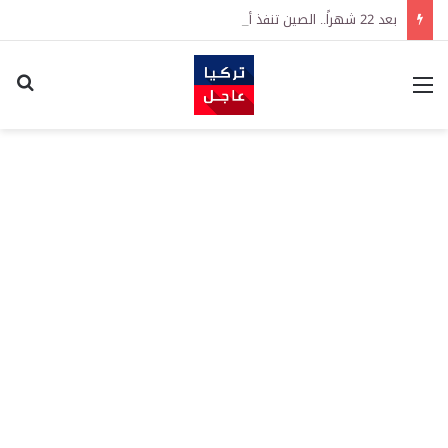
بعد 22 شهراً.. الصين تنفذ أقوى عملية شراء للذهب منذ أكتوبر 2023
القائمة
اكت