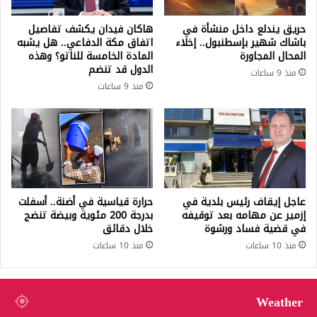
حريق يندلع داخل منشأة في
هاكان فيدان يكشف تفاصيل
باشاك شهير بإسطنبول.. إخلاء
اتفاق مكة الدفاعي.. هل يشبه
المحال المجاورة
المادة الخامسة للناتو؟ وهذه
الدول قد تنضم
منذ 9 ساعات
منذ 9 ساعات
عاجل إيقاف رئيس بلدية في
حرارة قياسية في أضنة.. أسفلت
إزمير عن مهامه بعد توقيفه
بدرجة 200 مئوية وبيضة تنضج
في قضية فساد ورشوة
خلال دقائق
منذ 10 ساعات
منذ 10 ساعات
Weather