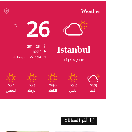
Weather
26
℃
Istanbul
29º - 25º
100%
7.94 كيلومتر/ساعة
غيوم متفرقة
31
31
30
32
29
℃
℃
℃
℃
℃
الأحد
الأثنين
الثلاثاء
الأربعاء
الخميس
أخر المقالات