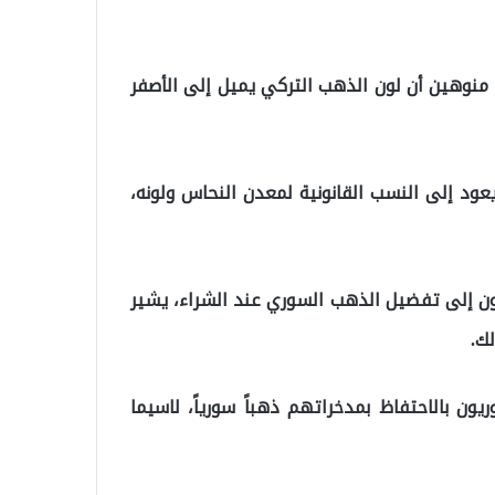
أتراك يستخدمون الذهب من عيار 22 قيراط، منوهين أن لون الذهب التركي يميل إلى الأصفر
عود إلى النسب القانونية لمعدن النحاس ولونه،
لون إلى تفضيل الذهب السوري عند الشراء، يشير
ك.
ون بالاحتفاظ بمدخراتهم ذهباً سورياً، لاسيما