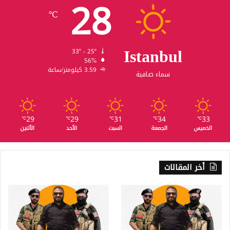
28
℃
Istanbul
33º - 25º
56%
3.59 كيلومتر/ساعة
سماء صافية
29
29
31
34
33
℃
℃
℃
℃
℃
الخميس
الجمعة
السبت
الأحد
الأثنين
أخر المقالات