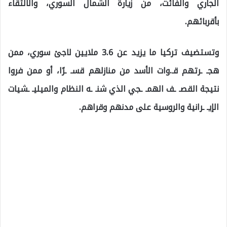
الجاري والفائت، من زيارة الشمال السوري، والالتقاء
بأقربائهم.
وتستضيف تركيا ما يزيد عن 3.6 ملايين لاجئ سوري، ممن
هجـ ـرتهم قـ.وات الأسد من منازلهم قسـ ـرًا، أو ممن فروا
نتيجة القصـ ـف الهمـ ـجي الذي شنـ ـه النظام والميليـ ـشيات
الإيـ ـرانية والروسية على مدنهم وقراهم.