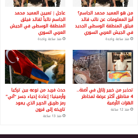
من هو العميد محمد الجاسم؟
عاجل | تعيين العميد محمد
أبرز المعلومات عن نائب قائد
الجاسم نائباً لقائد فيلق
فيلق المنطقة الوسطى الجديد
المنطقة الوسطى في الجيش
في الجيش العربي السوري
العربي السوري
منذ ساعة واحدة
منذ ساعة واحدة
تحذير من خبير زلازل في أضنة..
حدث فريد من نوعه بين تركيا
4 مناطق أكثر عرضة لمخاطر
وأرمينيا! إعادة إحياء جسر “آني”
الهزات الأرضية
رمز طريق الحرير الذي يعود
تاريخه إلى قرون
منذ 12 ساعة
منذ 13 ساعة