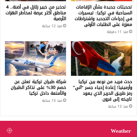
تحديثات جديدة بشأن الإقامات
تحذير من خبير زلازل في أضنة.. 4
السياحية في تركيا: تيسيرات
مناطق أكثر عرضة لمخاطر الهزات
في إجراءات التجديد واشتراطات
الأرضية
معززة على الطلبات الأولى
منذ 12 ساعة
منذ 11 دقيقة
حدث فريد من نوعه بين تركيا
شركة طيران تركية تعلن عن
وأرمينيا! إعادة إحياء جسر “آني”
خصم 30% على تذاكر الطيران
رمز طريق الحرير الذي يعود
والأمتعة داخل تركيا
تاريخه إلى قرون
منذ 13 ساعة
منذ 13 ساعة
Weather