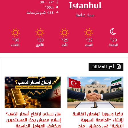
Istanbul
30º - 27º
100%
4.88 كيلومتر/ساعة
سماء صافية
30
30
29
32
29
℃
℃
℃
℃
℃
الجمعة
السبت
الأحد
الأثنين
الثلاثاء
أخر المقالات
تركيا وسوريا توقعان اتفاقية
هل يستمر ارتفاع أسعار الذهب؟
لإنشاء “الجامعة السورية
إسلام مميش يحذر المستثمرين
التركية” في دمشق.. منح
ويكشف العوامل الحاسمة