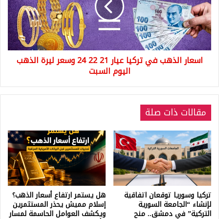
عيار
21
22
24
وسعر
اسعار الذهب في تركيا عيار 21 22 24 وسعر ليرة الذهب
ليرة
الذهب
اليوم السبت
اليوم
السبت
مقالات ذات صلة
تركيا وسوريا توقعان اتفاقية
هل يستمر ارتفاع أسعار الذهب؟
لإنشاء “الجامعة السورية
إسلام مميش يحذر المستثمرين
التركية” في دمشق.. منح
ويكشف العوامل الحاسمة لمسار