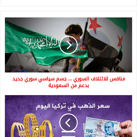
منافس
للائتلاف
السوري
...
جسم
سياسي
سوري
جديد
بدعم
منافس للائتلاف السوري ... جسم سياسي سوري جديد
من
السعودية
بدعم من السعودية
سعر
الذهب
في
تركيا
عيار
21
22