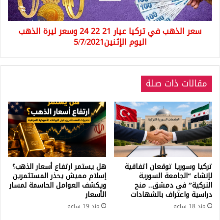
24
وسعر
سعر الذهب في تركيا عيار 21 22 24 وسعر ليرة الذهب
ليرة
الذهب
اليوم الإثنين5/7/2021
اليوم
الإثنين5/7/2021
مقالات ذات صلة
تركيا وسوريا توقعان اتفاقية
هل يستمر ارتفاع أسعار الذهب؟
لإنشاء “الجامعة السورية
إسلام مميش يحذر المستثمرين
التركية” في دمشق.. منح
ويكشف العوامل الحاسمة لمسار
دراسية واعتراف بالشهادات
الأسعار
منذ 18 ساعة
منذ 19 ساعة