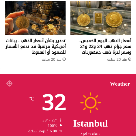
أسعار الذهب اليوم الخميس..
تحذير بشأن أسعار الذهب.. بيانات
سعر جرام ذهب 24 و22 و21
أمريكية مرتقبة قد تدفع الأسعار
وسعر ليرة ذهب جمهوريات
للصعود أو الهبوط
منذ 20 ساعة
منذ 20 ساعة
Weather
32
℃
Istanbul
33º - 27º
100%
6.08 كيلومتر/ساعة
سماء صافية