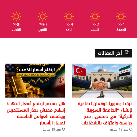
30
30
29
32
31
℃
℃
℃
℃
℃
الجمعة
السبت
الأحد
الأثنين
الثلاثاء
أخر المقالات
تركيا وسوريا توقعان اتفاقية
هل يستمر ارتفاع أسعار الذهب؟
لإنشاء “الجامعة السورية
إسلام مميش يحذر المستثمرين
التركية” في دمشق.. منح
ويكشف العوامل الحاسمة
دراسية واعتراف بالشهادات
لمسار الأسعار
منذ 18 ساعة
منذ 19 ساعة