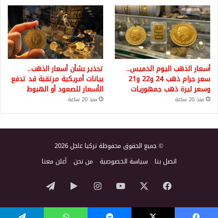
أسعار الذهب اليوم الخميس..
تحذير بشأن أسعار الذهب..
سعر جرام ذهب 24 و22 و21
بيانات أمريكية مرتقبة قد تدفع
وسعر ليرة ذهب جمهوريات
الأسعار للصعود أو الهبوط
منذ 20 ساعة
منذ 20 ساعة
© جميع الحقوق محفوظة تركيا عاجل 2026
اتصل بنا
سياسة الخصوصية
من نحن
أعلن معنا
‫X
فيسبوك
‫YouTube
انستقرام
‏Google
تيلقرام
Play