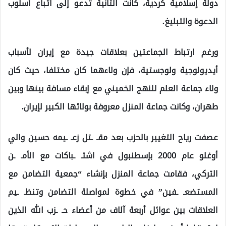
دولة إسلامية كردية، كانت الثانية تدعو إلى اتباع أسلوب
الدعوة والتبليغ.
ورغم ارتباط الجماعتين بعلاقات جيدة مع إيران لأسباب
أيديولوجية ولوجستية، فإن ولاءهما كان مختلفا، حيث كان
ولاء جماعة العلم للنهج الخميني مع إبقاء مسافة بينها وبين
طهران، وكانت جماعة المنزل معروفة بولائها الكبير لإيران.
عصفت رياح التغيير بالحزب بعد مقـ ـتل زعـ ـيمه حسين والي
أوغلو عام 2000 بإسطنبول في اشتـ ـباكات مع الأمـ ـن
التركي، فقامت جماعة المنزل بإنشاء “جمعية التضامن مع
المستضعـ ـفين” في خطوة لمواصلة التضامن وتنظـ ـيم
العلاقات بين عوائل أربعة آلاف من أعضاء حـ ـزب الله الذين