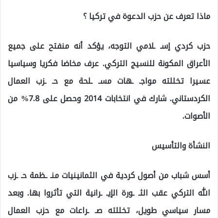
ماذا تعرف عن حزب الدعوة في تركيا ؟
حزب كردي إسـ ـلامي التوجه، يؤكد أنه منفتح على جميع
الأعراق المكونة للنسيج التركي. عرف مخاضا فكريا وسياسيا
عسيرا تخللته مواجـ ـهات مسـ ـلحة مع حـ ـزب العمال
الكردستاني. شارك في انتخابات 2014 وحصل على 7.8% من
الأصوات.
النشأة والتأسيس
أسس شباب من أصول كردية في الثمانينيات منـ ـظمة حـ ـزب
الله التركي عقب الثـ ـورة الإيـ ـرانية التي تأثروا بها. وبعد
مسار سياسي طويل، تخللته صـ ـراعات مع حزب العمال