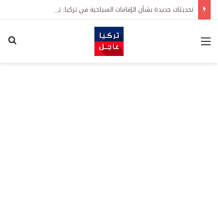
تحديثات جديدة بشأن الإقامات السياحية في تركيا: تيسيرات في إجراءات التجديد واشتراطات معززة على الطلبات الأولى
القائمة
اكت