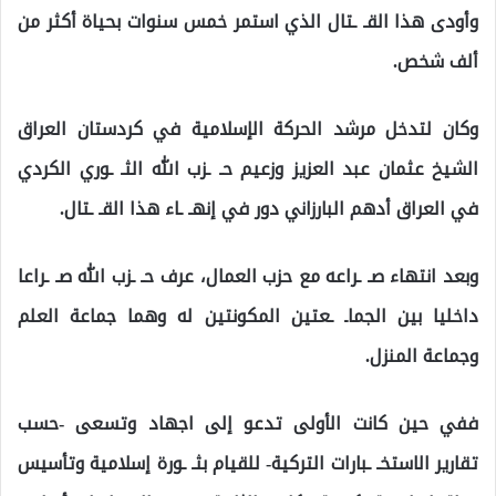
وأودى هذا القـ ـتال الذي استمر خمس سنوات بحياة أكثر من
ألف شخص.
وكان لتدخل مرشد الحركة الإسلامية في كردستان العراق
الشيخ عثمان عبد العزيز وزعيم حـ ـزب الله الثـ ـوري الكردي
في العراق أدهم البارزاني دور في إنهـ ـاء هذا القـ ـتال.
وبعد انتهاء صـ ـراعه مع حزب العمال، عرف حـ ـزب الله صـ ـراعا
داخليا بين الجماـ ـعتين المكونتين له وهما جماعة العلم
وجماعة المنزل.
ففي حين كانت الأولى تدعو إلى اجهاد وتسعى -حسب
تقارير الاستخـ ـبارات التركية- للقيام بثـ ـورة إسلامية وتأسيس