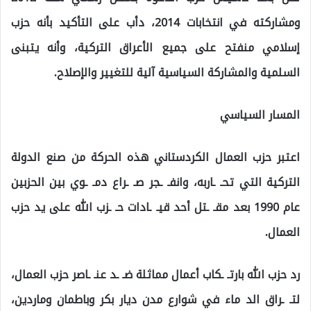
ومشاركته في انتخابات 2014، دأب على التأكيد بأنه حزب
إسلامي منفتح على جميع الأعراق التركية، وأنه يتبنى
السلمية والمشاركة السياسية آلية للتغيير والإصلاح.
المسار السياسي
اعتبر حزب العمال الكردستاني هذه الحركة من صنع الدولة
التركية التي تحـ ـاربه، وانفـ ـجر صـ ـراع دمـ ـوي بين الحزبين
عام 1990 بعد مقـ ـتل أحد قيـ ـادات حـ ـزب الله على يد حزب
العمال.
رد حزب الله بارتـ ـكاب أعمال مماثلة ضـ ـد عنـ ـاصر حزب العمال،
لتـ ـراق الد ماء في شوارع مدن ديار بكر وباطمان وماردين،