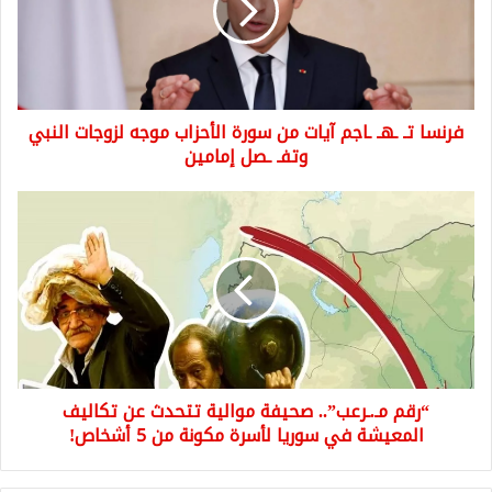
آيات
من
سورة
الأحزاب
موجه
فرنسا تـ ـهـ ـاجم آيات من سورة الأحزاب موجه لزوجات النبي
لزوجات
النبي
وتفـ ـصل إمامين
وتفـ
ـصل
“رقم
إمامين
مـ.ـرعب”..
صحيفة
موالية
تتحدث
عن
تكاليف
المعيشة
في
“رقم مـ.ـرعب”.. صحيفة موالية تتحدث عن تكاليف
سوريا
لأسرة
المعيشة في سوريا لأسرة مكونة من 5 أشخاص!
مكونة
من