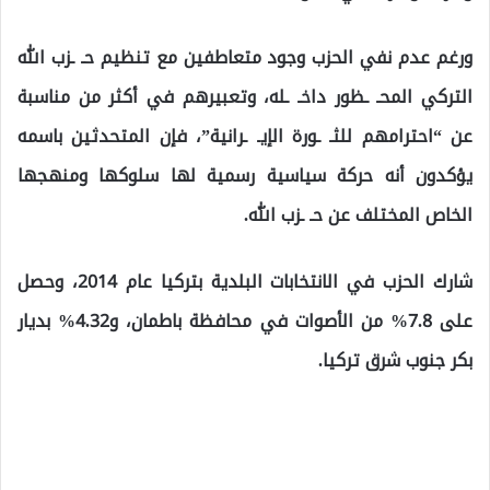
ورغم عدم نفي الحزب وجود متعاطفين مع تنظيم حـ ـزب الله
التركي المحـ ـظور داخـ ـله، وتعبيرهم في أكثر من مناسبة
عن “احترامهم للثـ ـورة الإيـ ـرانية”، فإن المتحدثين باسمه
يؤكدون أنه حركة سياسية رسمية لها سلوكها ومنهجها
الخاص المختلف عن حـ ـزب الله.
شارك الحزب في الانتخابات البلدية بتركيا عام 2014، وحصل
على 7.8% من الأصوات في محافظة باطمان، و4.32% بديار
بكر جنوب شرق تركيا.