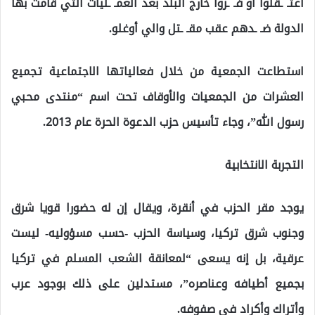
اعتـ ـقلوا أو فـ ـروا خارج البلد بعد العمـ ـليات التي قامت بها
الدولة ضـ ـدهم عقب مقـ ـتل والي أوغلو.
استطاعت الجمعية من خلال فعالياتها الاجتماعية تجميع
العشرات من الجمعيات والأوقاف تحت اسم “منتدى محبي
رسول الله”، وجاء تأسيس حزب الدعوة الحرة عام 2013.
التجربة الانتخابية
يوجد مقر الحزب في أنقرة، ويقال إن له حضورا قويا شرق
وجنوب شرق تركيا، وسياسة الحزب -حسب مسؤوليه- ليست
عرقية، بل إنه يسعى “لمعانقة الشعب المسلم في تركيا
بجميع أطيافه وعناصره”، مستدلين على ذلك بوجود عرب
وأتراك وأكراد في صفوفه.