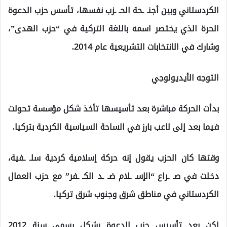
الكردستاني وبين أجنـ ـحة الحـ ـزب نفسها، تأسس حزب الدعوة
الحرة الذي يختصر اسمه باللغة التركية في “حزب الهدى”،
وشارك في الانتخابات التشريعية عام 2014.
التوجه الأيديولوجي
بدأت الحركة مباشرة بعد تأسيسها تأخذ شكل مؤسسة تحولت
فيما بعد إلى لاعب بارز في الساحة السياسية الكردية بتركيا.
وقتها كان الحزب يقول إنه حركة إسلامية كردية سلـ ـفية،
دخلت في صـ ـراع “الإسـ ـلام ضـ ـد الكـ ـفر” مع حزب العمال
الكردستاني في مناطق شرق وجنوب شرق تركيا.
لكن بعد تأسيس حزب الدعوة بشكل رسمي سنة 2012