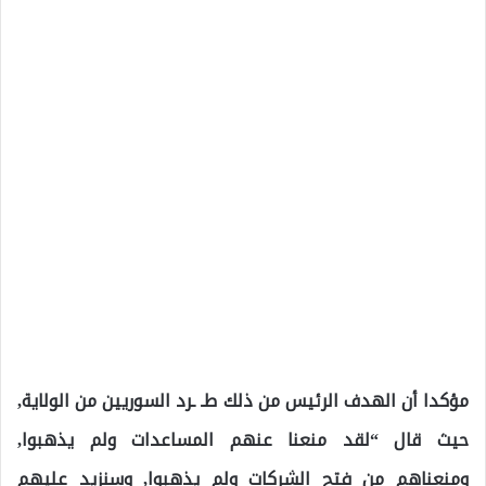
مؤكدا أن الهدف الرئيس من ذلك طـ ـرد السوريين من الولاية,
حيث قال “لقد منعنا عنهم المساعدات ولم يذهبوا,
ومنعناهم من فتح الشركات ولم يذهبوا, وسنزيد عليهم