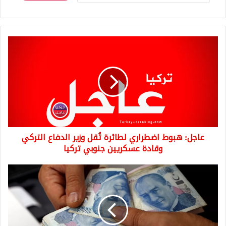
عاجل:
هبوط
اضطراري
لطائرة
تُقل
وزير
الدفاع
التركي
وقادة
عاجل: هبوط اضطراري لطائرة تُقل وزير الدفاع التركي
عسكريين
جنوبي
وقادة عسكريين جنوبي تركيا
تركيا
وظيفة
براتب
7000
ليرة
تركية
يتركها