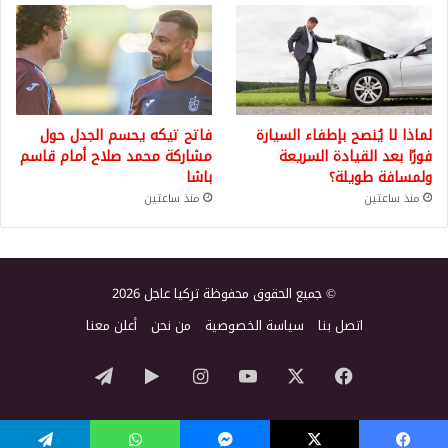
لماذا لا يُنصح بإطفاء السيارة
فاتح تيكه يحسم الجدل حول
فورًا بعد القيادة السريعة
مشاركة محمد صلاح أمام قاسم
ولمسافة طويلة؟
باشا
منذ ساعتين
منذ ساعتين
© جميع الحقوق محفوظة تركيا عاجل 2026
اتصل بنا
سياسة الخصوصية
من نحن
أعلن معنا
‫X
فيسبوك
‫YouTube
انستقرام
‏Google
تيلقرام
Play