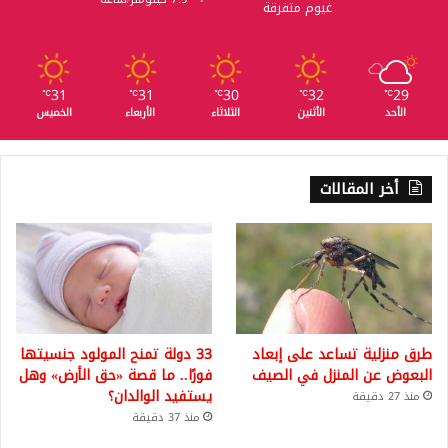
غيوم متفرقة
31
31
30
32
29
℃
℃
℃
℃
℃
الأحد
الأثنين
الثلاثاء
الأربعاء
الخميس
أخر المقالات
طرق منزلية تساعد على إبعاد
33 دولة تمنح المولود جنسيتها
البعوض عن المنزل في الصيف
فورًا.. ما قصة «حق الأرض» وهل
يستفيد الوالدان؟
منذ 27 دقيقة
منذ 37 دقيقة