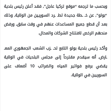
وبحسب ما ترجمه “موقع تركيا عاجل”, فقد أعلن رئيس بلدية
“بولو”, عن خـ ـطة جديدة لطـ ـرد السوريين من الولاية, وذلك
بعد أن قطع جميع المساعدات عنهم في وقت سابق, ورفض
منحهم الرخص لافتتاح الشركات والمحال.
وأكد رئيس بلدية بولو التابع لحـ ـزب الشعب الجمهوري المعـ
ـارض, أنه سيقدم مقترحاً إلى مجلس البلديات في الولاية
يقضي برفع فواتير المياه والضرائب 10 أضعاف على
السوريين في الولاية.