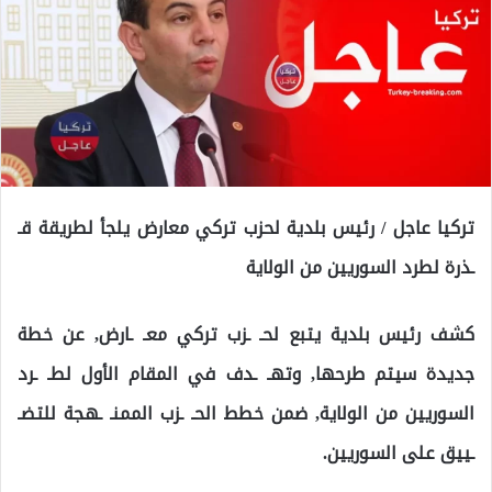
تركيا عاجل / رئيس بلدية لحزب تركي معارض يلجأ لطريقة قـ
ـذرة لطرد السوريين من الولاية
كشف رئيس بلدية يتبع لحـ ـزب تركي معـ ـارض, عن خطة
جديدة سيتم طرحها, وتهـ ـدف في المقام الأول لطـ ـرد
السوريين من الولاية, ضمن خطط الحـ ـزب الممنـ ـهجة للتضـ
ـييق على السوريين.