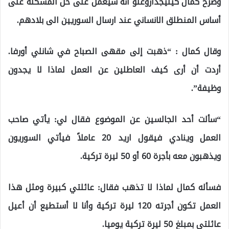
وصرح كمال كيليجداروغلو أنه سيعمل على حل المشكلة على
أساس المنطلق الانساني عند ارسال السوريين الى بلادهم.
وقال كمال : “ذهبت إلى مقهى الصباح في شانلي أورفا.
أردت أن أرى كيف العاطلين عن العمل لماذا لا يجدون
وظيفة”.
“سألت أحد الجالسين عن الموضوع فقال لي: يأتي صاحب
العمل وينادي فيقول اريد 20 عاملاً فيأتي السوريون
ويذهبون معه بأجرة 60 أو 50 ليرة تركية.
فسأله كمال لماذا لا تذهب فقال: عائلتي كبيرة ومثل هذا
العمل تكون أجرته 120 ليرة تركية وأنا لا أستطيع أن أعيل
عائلتي بمبلغ 50 ليرة تركية يوميا.