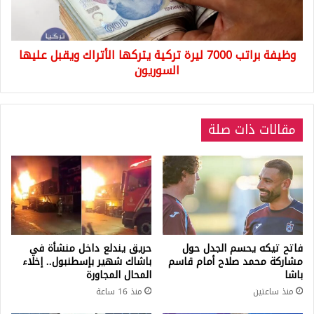
الأتراك
ويقبل
عليها
وظيفة براتب 7000 ليرة تركية يتركها الأتراك ويقبل عليها
السوريون
السوريون
مقالات ذات صلة
فاتح تيكه يحسم الجدل حول
حريق يندلع داخل منشأة في
مشاركة محمد صلاح أمام قاسم
باشاك شهير بإسطنبول.. إخلاء
باشا
المحال المجاورة
منذ ساعتين
منذ 16 ساعة