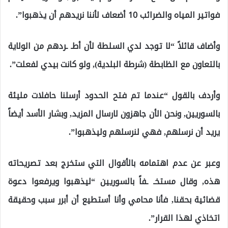
فواتير المياه والضرائب 10 أضعاف لأننا نريدهم أن يذهبوا”.
وأضاف قائلاً “لا توجد لدي السلطة لأن أطـ ـردهم من الولاية
بالتعاون مع الظابطة (شرطة البلدية), ولو كانت بيدي لفعلت”.
وأردف بالقول “عندما تم فتح الحدود أرسلنا حافلات مليئة
بالسوريين, ونحن الأن جاهزون لارسال المزيد, وبشار الأسد أيضاً
يريد أن نرسلهم, فهي لنرسلهم وليذهبوا”.
وعبر عن عدم اهتمامه بالأقوال التي ستخرج بعد تصريحاته
هذه, وقال مستخـ ـفاً بالسوريين “ليذهبوا ويرفعوا دعوة
قضائية بحقنا, فأنا محامي وأنا أستطيع أن أبرر سبب وحقيقة
اتخاذي لهذا القرار”.