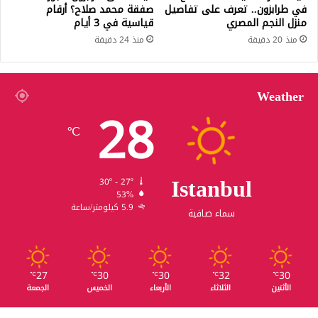
في طرابزون.. تعرف على تفاصيل
صفقة محمد صلاح؟ أرقام
منزل النجم المصري
قياسية في 3 أيام
منذ 20 دقيقة
منذ 24 دقيقة
Weather
28
℃
Istanbul
30º - 27º
53%
5.9 كيلومتر/ساعة
سماء صافية
27
30
30
32
30
℃
℃
℃
℃
℃
الأثنين
الثلاثاء
الأربعاء
الخميس
الجمعة