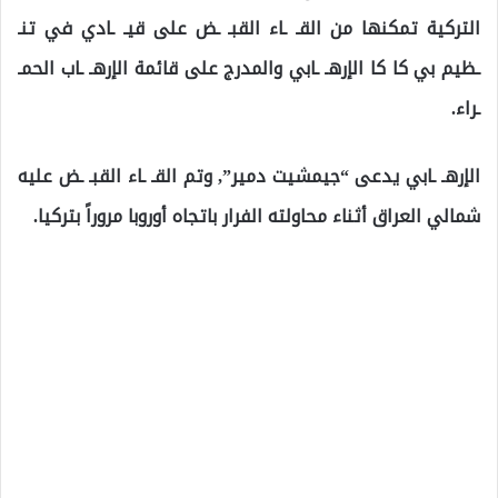
التركية تمكنها من القـ ـاء القبـ ـض على قيـ ـادي في تنـ
ـظيم بي كا كا الإرهـ ـابي والمدرج على قائمة الإرهـ ـاب الحمـ
ـراء.
الإرهـ ـابي يدعى “جيمشيت دمير”, وتم القـ ـاء القبـ ـض عليه
شمالي العراق أثناء محاولته الفرار باتجاه أوروبا مروراً بتركيا.