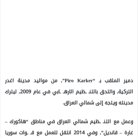
دمير الملقب بـ “Piro Karker”, من مواليد مدينة اغدر
التركية, والتحق بالتنـ ـظيم الارهـ ـابي في عام 2009, ليترك
مدينته ويتجه إلى شمالي العراق.
وعمل مع التنـ ـظيم شمالي العراق في مناطق “هاكورك –
غارة – قانديل”, وفي 2014 انتقل للعمل مع قـ ـوات سوريا