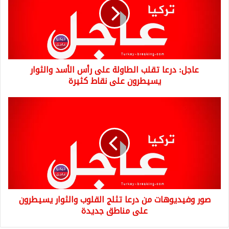
الطاولة
على
رأس
الأسد
والثوار
يسيطرون
عاجل: درعا تقلب الطاولة على رأس الأسد والثوار
على
نقاط
يسيطرون على نقاط كثيرة
كثيرة
صور
وفيديوهات
من
درعا
تثلج
القلوب
والثوار
يسيطرون
على
صور وفيديوهات من درعا تثلج القلوب والثوار يسيطرون
مناطق
جديدة
على مناطق جديدة