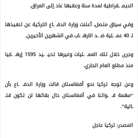
الديمـ ـقراطية لمدة سنة وعقبها عاد إلى العراق.
وفي سياق متصل, أعلنت وزارة الدفـ ـاع التركية عن تنفيذها
لـ 40 عمـ ـلية ضـ ـد الارهـ ـاب في الشهرين الأخيرين.
وجرى خلال تلك العمـ ـليات وغيرها تحيـ ـيد 1595 إرهـ ـابيا
منذ مطلع العام الجاري.
وعن توجه تركيا نحو أفغانستان قالت وزارة الدفـ ـاع بأن
“مهمة قـ ـواتنا في أفغانستان حال بقائها لن تكون قتـ
ـالية”.
المصدر: تركيا عاجل