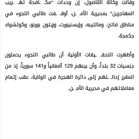
وقالت وكالة الأناضول، إن وحدات “مكـ ـافحة تهـ ـريب
المهاجرين” بمديرية الأمـ ـن، أوقـ ـفت طالبي اللجوء في
مناطق فاتح، ومالتيبه، وإيسنيورت، وزيتون بورنو، وكوتشوك
جكمجة.
وأظهرت التحقـ ـيقات الأولية أن طالبي اللجوء يحملون
جنسيات 32 بلداً، وأن بينهم 129 أفغانياً و141 سورياً، إذ من
المقرر إحالـ ـتهم إلى دائرة الهجرة في الولاية، عقب إتمام
معاملاتهم في مديرية الأمـ ـن.