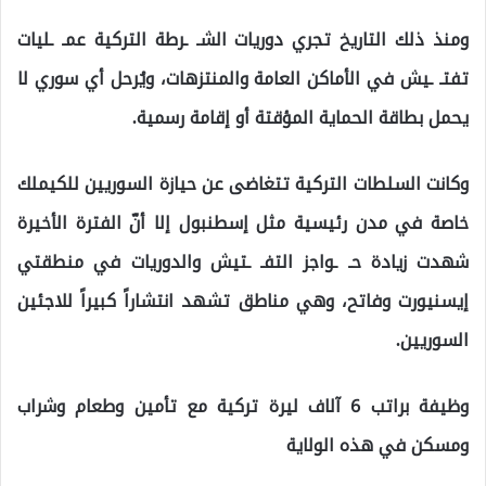
ومنذ ذلك التاريخ تجري دوريات الشـ ـرطة التركية عمـ ـليات
تفتـ ـيش في الأماكن العامة والمنتزهات، ويُرحل أي سوري لا
يحمل بطاقة الحماية المؤقتة أو إقامة رسمية.
وكانت السلطات التركية تتغاضى عن حيازة السوريين للكيملك
خاصة في مدن رئيسية مثل إسطنبول إلا أنّ الفترة الأخيرة
شهدت زيادة حـ ـواجز التفـ ـتيش والدوريات في منطقتي
إيسنيورت وفاتح، وهي مناطق تشهد انتشاراً كبيراً للاجئين
السوريين.
وظيفة براتب 6 آلاف ليرة تركية مع تأمين وطعام وشراب
ومسكن في هذه الولاية