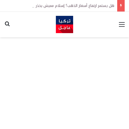
هل يستمر ارتفاع أسعار الذهب؟ إسلام مميش يحذر المستثمرين ويكشف العوامل الحاسمة لمسار الأسعار
القائمة
اكت