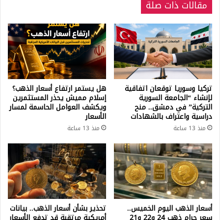
مقالات ذات صلة
اليوم
السبت
تركيا وسوريا توقعان اتفاقية
هل يستمر ارتفاع أسعار الذهب؟
لإنشاء “الجامعة السورية
إسلام مميش يحذر المستثمرين
التركية” في دمشق.. منح
ويكشف العوامل الحاسمة لمسار
دراسية واعتراف بالشهادات
الأسعار
منذ 13 ساعة
منذ 13 ساعة
أسعار الذهب اليوم الخميس..
تحذير بشأن أسعار الذهب.. بيانات
سعر جرام ذهب 24 و22 و21
أمريكية مرتقبة قد تدفع الأسعار