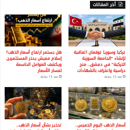
أخر المقالات
تركيا وسوريا توقعان اتفاقية
هل يستمر ارتفاع أسعار الذهب؟
لإنشاء “الجامعة السورية
إسلام مميش يحذر المستثمرين
التركية” في دمشق.. منح
ويكشف العوامل الحاسمة
دراسية واعتراف بالشهادات
لمسار الأسعار
منذ 13 ساعة
منذ 13 ساعة
أسعار الذهب اليوم الخميس..
تحذير بشأن أسعار الذهب..