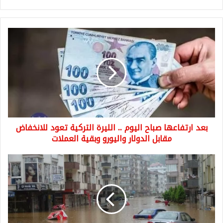
بعد
ارتفاعها
صباح
اليوم
..
الليرة
التركية
تعود
للانخفاض
بعد ارتفاعها صباح اليوم .. الليرة التركية تعود للانخفاض
مقابل
الدولار
مقابل الدولار واليورو وبقية العملات
واليورو
وبقية
4
العملات
ولايات
تركية
على
موعد
مع
أمطار