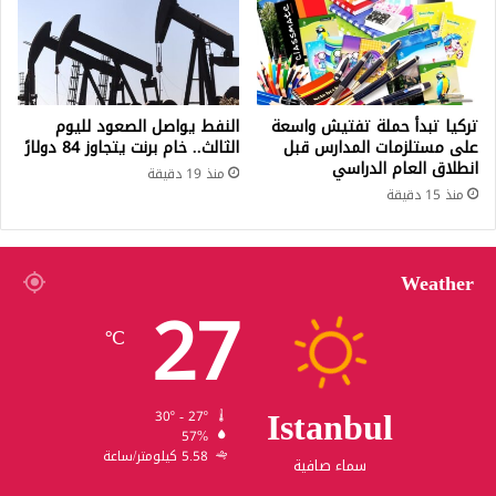
تركيا تبدأ حملة تفتيش واسعة
النفط يواصل الصعود لليوم
على مستلزمات المدارس قبل
الثالث.. خام برنت يتجاوز 84 دولارً
انطلاق العام الدراسي
منذ 19 دقيقة
منذ 15 دقيقة
Weather
27
℃
Istanbul
30º - 27º
57%
5.58 كيلومتر/ساعة
سماء صافية