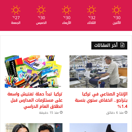
27
30
30
32
30
℃
℃
℃
℃
℃
الأثنين
الثلاثاء
الأربعاء
الخميس
الجمعة
أخر المقالات
الإنتاج الصناعي في تركيا
تركيا تبدأ حملة تفتيش واسعة
يتراجع.. انخفاض سنوي بنسبة
على مستلزمات المدارس قبل
1.4%
انطلاق العام الدراسي
منذ 6 دقائق
منذ 15 دقيقة