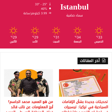
Istanbul
33º - 25º
40%
3.99 كيلومتر/ساعة
سماء صافية
29
29
31
34
33
℃
℃
℃
℃
℃
الخميس
الجمعة
السبت
الأحد
الأثنين
أخر المقالات
تحديثات جديدة بشأن الإقامات
من هو العميد محمد الجاسم؟
السياحية في تركيا: تيسيرات
أبرز المعلومات عن نائب قائد