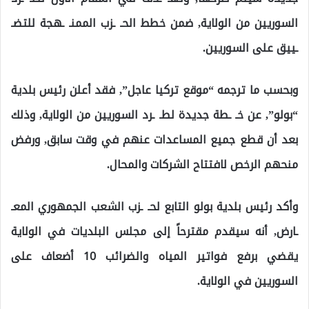
السوريين من الولاية, ضمن خطط الحـ ـزب الممنـ ـهجة للتضـ
ـييق على السوريين.
وبحسب ما ترجمه “موقع تركيا عاجل”, فقد أعلن رئيس بلدية
“بولو”, عن خـ ـطة جديدة لطـ ـرد السوريين من الولاية, وذلك
بعد أن قطع جميع المساعدات عنهم في وقت سابق, ورفض
منحهم الرخص لافتتاح الشركات والمحال.
وأكد رئيس بلدية بولو التابع لحـ ـزب الشعب الجمهوري المعـ
ـارض, أنه سيقدم مقترحاً إلى مجلس البلديات في الولاية
يقضي برفع فواتير المياه والضرائب 10 أضعاف على
السوريين في الولاية.