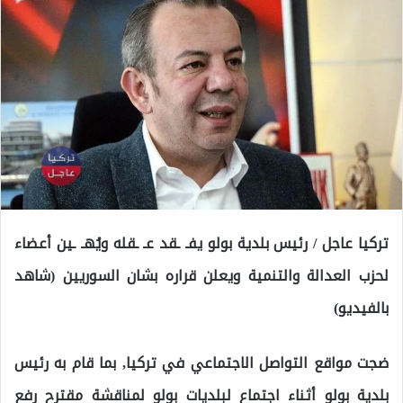
تركيا عاجل / رئيس بلدية بولو يفـ ـقد عـ ـقله ويُهـ ـين أعضاء
لحزب العدالة والتنمية ويعلن قراره بشان السوريين (شاهد
بالفيديو)
ضجت مواقع التواصل الاجتماعي في تركيا, بما قام به رئيس
بلدية بولو أثناء اجتماع لبلديات بولو لمناقشة مقترح رفع