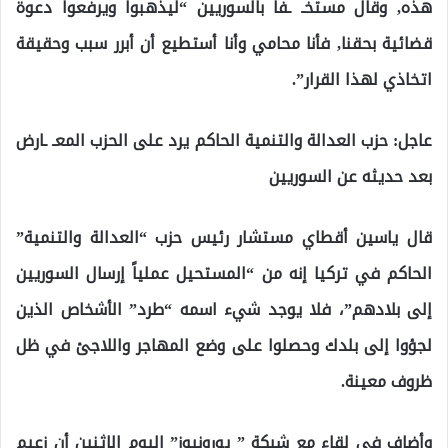
هذه, وقال مستخـ ـفاً بالسوريين “ليذهبوا ويرفعوا دعوة
قضائية بحقنا, فأنا محامي وأنا أستطيع أن أبرر سبب وحقيقة
اتخاذي لهذا القرار”.
عاجل: حزب العدالة والتنمية الحاكم يرد على الحزب المعـ ـارض
بعد حديثه عن السوريين
قال ياسين أقطاي مستشار رئيس حزب “العدالة والتنمية”
الحاكم في تركيا إنه من “المستحيل عملياً إرسال السوريين
إلى بلادهم”، فلا يوجد شيء اسمه “طرد” الأشخاص الذين
لجؤوا إلى بلدك وحصلوا على وضع المهاجر واللاجئ في ظل
ظروف معينة.
وأضاف في لقاء مع شبكة ” يورونيوز” اليوم الإثنين أن زعيم