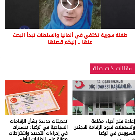
ألمانيا
والسلطات
تبدأ
البحث
عنها
طفلة سورية تختفي في ألمانيا والسلطات تبدأ البحث
..
إليكم
عنها .. إليكم قصتها
قصتها
مقالات ذات صلة
إعادة فتح أحياء مغلقة
تحديثات جديدة بشأن الإقامات
وتسهيلات قيود الإقامة للاجئين
السياحية في تركيا: تيسيرات
السوريين في تركيا
في إجراءات التجديد واشتراطات
معززة على الطلبات الأولى