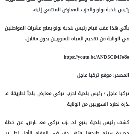
رئيس بلدية بولو والحزب المعارض المنتمي إليه.
يأتي هذا عقب قيام رئيس بلدية بولو بمنع عشرات المواطنين
في الولاية من تقديم المياه للسوريين بدون مقابل.
https://youtu.be/ANDSClMJo8o
المصدر: موقع تركيا عاجل
تركيا عاجل / رئيس بلدية لحزب تركي معارض يلجأ لطريقة قـ
ـذرة لطرد السوريين من الولاية
كشف رئيس بلدية يتبع لحـ ـزب تركي معـ ـارض, عن خطة
جديدة سيتم طرحها, وتهـ ـدف في المقام الأول لطـ ـرد