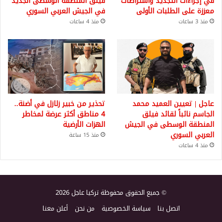
في إجراءات التجديد واشتراطات
فيلق المنطقة الوسطى الجديد
معززة على الطلبات الأولى
في الجيش العربي السوري
منذ 3 ساعات
منذ 4 ساعات
عاجل | تعيين العميد محمد
تحذير من خبير زلازل في أضنة..
الجاسم نائباً لقائد فيلق
4 مناطق أكثر عرضة لمخاطر
المنطقة الوسطى في الجيش
الهزات الأرضية
العربي السوري
منذ 15 ساعة
منذ 4 ساعات
© جميع الحقوق محفوظة تركيا عاجل 2026
اتصل بنا
سياسة الخصوصية
من نحن
أعلن معنا