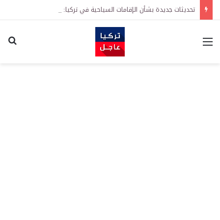
تحديثات جديدة بشأن الإقامات السياحية في تركيا: تيسيرات في إجراءات التجديد واشتراطات معززة على الطلبات الأولى
القائمة
اكت