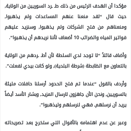
مؤكدا أن الهدف الرئيس من ذلك طـ ـرد السوريين من الولاية,
حيث قال “لقد منعنا عنهم المساعدات ولم يذهبوا,
ومنعناهم من فتح الشركات ولم يذهبوا, وسنزيد عليهم
فواتير المياه والضرائب 10 أضعاف لأننا نريدهم أن يذهبوا”.
وأضاف قائلاً “لا توجد لدي السلطة لأن أطـ ـردهم من الولاية
بالتعاون مع الظابطة (شرطة البلدية), ولو كانت بيدي لفعلت”.
وأردف بالقول “عندما تم فتح الحدود أرسلنا حافلات مليئة
بالسوريين, ونحن الأن جاهزون لارسال المزيد, وبشار الأسد أيضاً
يريد أن نرسلهم, فهي لنرسلهم وليذهبوا”.
وعبر عن عدم اهتمامه بالأقوال التي ستخرج بعد تصريحاته