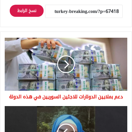
نسخ الرابط
دعم
بملايين
الدولارات
للاجئين
السوريين
في
هذه
الدولة
دعم بملايين الدولارات للاجئين السوريين في هذه الدولة
طفلة
سورية
تختفي
في