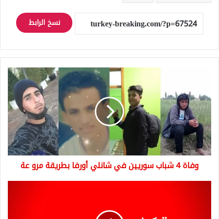
نسخ الرابط
وفاة
4
شباب
سوريين
في
شانلي
أورفا
بطريقة
مرو
وفاة 4 شباب سوريين في شانلي أورفا بطريقة مرو عة
عة
عاجل:
المعارضة
التركية
تطالب