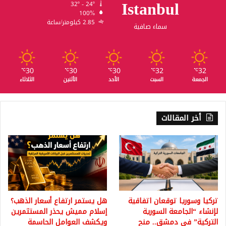
Istanbul
32º - 24º
100%
2.85 كيلومتر/ساعة
سماء صافية
30
30
30
32
32
℃
℃
℃
℃
℃
الجمعة
السبت
الأحد
الأثنين
الثلاثاء
أخر المقالات
تركيا وسوريا توقعان اتفاقية
هل يستمر ارتفاع أسعار الذهب؟
لإنشاء “الجامعة السورية
إسلام مميش يحذر المستثمرين
التركية” في دمشق.. منح
ويكشف العوامل الحاسمة