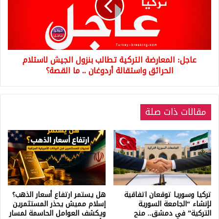
بنزول
الجيش
لاستلام
الحرائق
واستقالة
عاجل: المعارضة التركية تطالب بنزول الجيش لاستلام
أردوغان
..
الحرائق واستقالة أردوغان .. ما القصة؟
ما
القصة؟
مقالات ذات صلة
تركيا وسوريا توقعان اتفاقية
هل يستمر ارتفاع أسعار الذهب؟
لإنشاء “الجامعة السورية
إسلام مميش يحذر المستثمرين
التركية” في دمشق.. منح
ويكشف العوامل الحاسمة لمسار