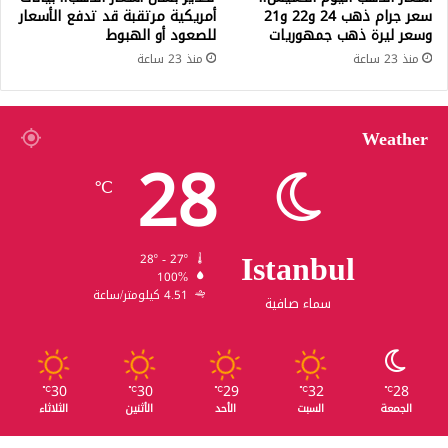
سعر جرام ذهب 24 و22 و21
أمريكية مرتقبة قد تدفع الأسعار
وسعر ليرة ذهب جمهوريات
للصعود أو الهبوط
منذ 23 ساعة
منذ 23 ساعة
Weather
28
℃
Istanbul
28º - 27º
100%
4.51 كيلومتر/ساعة
سماء صافية
30
30
29
32
28
℃
℃
℃
℃
℃
الجمعة
السبت
الأحد
الأثنين
الثلاثاء