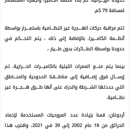
حدودنا الإيـ.ـرانية. تم بناء أنظمة الكاميرا وأجهزة الاستشعار
لمسافة 79 كم.
تتم مراقبة حركات الهـ.ـجرة غير النظـ.ـامية باستمـ.ـرار بواسطة
أنظـ.ـمة الكامـ.ـيرا. بالإضافة إلى ذلك ، يتم التحـ.ـكم في
حدودنا بواسطة الطـ.ـائرات بدون طـ.ـيار ،
بينما يتم منـ.ـع الممرات الليلية بالكاميـ.ـرات الحـ.ـرارية. تم
إرسـ.ـال فرق إضـ.ـافية إلى مناطـ.ـقنا الحدودية والمنـ.ـاطق
التي حددتها الشـ.ـرطة والدرك على أنها طـ.ـرق هـ.ـجـ.ـرة غير
نظـ.ـامية.
أردوغان: قمنا بزيادة عدد المروحيات المستخدمة لإخماد
الحرائق من 18 عام 2002 إلى 39 في 2021، واقترب هذا