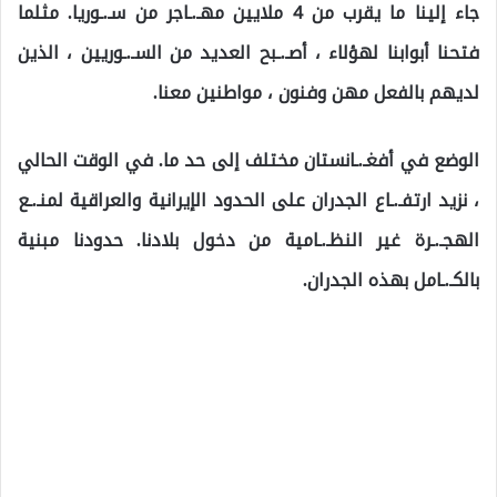
جاء إلينا ما يقرب من 4 ملايين مهـ.ـاجر من سـ.ـوريا. مثلما
فتحنا أبوابنا لهؤلاء ، أصـ.ـبح العديد من السـ.ـوريين ، الذين
لديهم بالفعل مهن وفنون ، مواطنين معنا.
الوضع في أفغـ.ـانستان مختلف إلى حد ما. في الوقت الحالي
، نزيد ارتفـ.ـاع الجدران على الحدود الإيرانية والعراقية لمنـ.ـع
الهجـ.ـرة غير النظـ.ـامية من دخول بلادنا. حدودنا مبنية
بالكـ.ـامل بهذه الجدران.