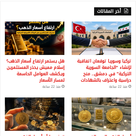
أخر المقالات
تركيا وسوريا توقعان اتفاقية
هل يستمر ارتفاع أسعار الذهب؟
لإنشاء “الجامعة السورية
إسلام مميش يحذر المستثمرين
التركية” في دمشق.. منح
ويكشف العوامل الحاسمة
دراسية واعتراف بالشهادات
لمسار الأسعار
منذ 22 ساعة
منذ 22 ساعة