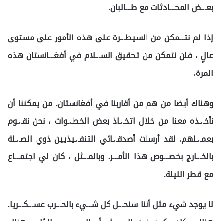
بعـ.ـض المحـ.ـادثات مع طـ.ـالبان.
إذا لم نتـ.ـمكن من السيطـ.ـرة على هذه الأمور على مستوى
عالٍ ، فلن نتمكن من تحقيق السـ.ـلام في أفغـ.ـانستان هذه
المرة.
وهناك أيضا من هم من أقاربنا في أفغانستان. من يمكننا أن
نأخـ.ـذه معنا من خلال اتخـ.ـاذ بعض الخطـ.ـوات ، نحن نقـ.ـوم
بعمـ.ـلهم. لقد أرسلت أصدقـ.ـائي التنفـ.ـيذيين ذوي الصـ.ـلة
بالخـ.ـارج بخصـ.ـوص هذا الأمـ.ـر. وبالمـ.ـثل ، كان لي اجتمـ.ـاع
مع قطر الليلة.
لا يوجد شيء مثل أننا سنحـ.ـل كل شـ.ـيء بالحـ.ـرب عسـ.ـكـ.ـريا.