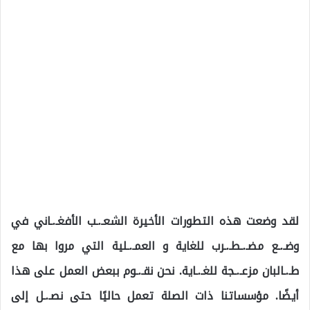
لقد وضعت هذه التطورات الأخيرة الشعـ.ـب الأفغـ.ـاني في
وضـ.ـع مضـ.ـطـ.ـرب للغاية و العمـ.ـلية التي مروا بها مع
طـ.ـالبان مزعـ.ـجة للغـ.ـاية. نحن نقـ.ـوم ببعض العمل على هذا
أيضًا. مؤسساتنا ذات الصلة تعمل حاليًا حتى نصـ.ـل إلى