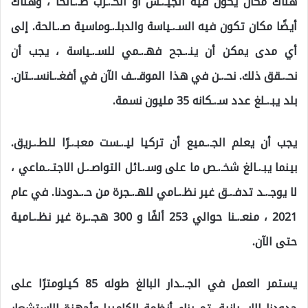
هناك مكان يكون فيه الجيـ.ـش أو الحـ.ـرب صـ.ـالحًا ، وهناك
أيضًا مكان تكون فيه السـ.ـياسة والدبلـ.ـوماسية صـ.ـالحة. إلى
أي مدى يمكن أن ينـ.ـجح فهـ.ـمي للسـ.ـياسة ، يجب أن
نحـ.ـقق ذلك. نحـ.ـن في هذا الموقـ.ـف الآن في أفغـ.ـانسـ.ـتان.
بلد يبـ.ـلغ عدد سـ.ـكانه 35 مليون نسمة.
يجب أن يعلم الجـ.ـميع أن تركيا ليـ.ـست معبـ.ـرًا للطـ.ـريق.
بينما يبـ.ـالغ شخـ.ـص ما على وسـ.ـائل التواصـ.ـل الاجتـ.ـماعي ،
لا يوجـ.ـد تدفـ.ـق غير نظـ.ـامي للهـ.ـجرة من حـ.ـدودنا. في عام
2021 ، منعـ.ـنا حوالي 253 ألفًا و 300 هجـ.ـرة غير نظـ.ـامية
حتى الآن.
يستمر العمل في الجـ.ـدار البالغ طوله 85 كيلومترًا على