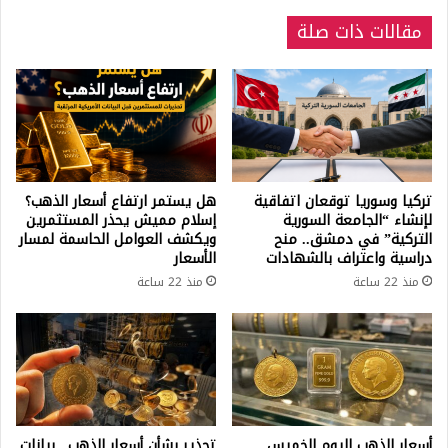
مقالات ذات صلة
تركيا وسوريا توقعان اتفاقية
هل يستمر ارتفاع أسعار الذهب؟
لإنشاء “الجامعة السورية
إسلام مميش يحذر المستثمرين
التركية” في دمشق.. منح
ويكشف العوامل الحاسمة لمسار
دراسية واعتراف بالشهادات
الأسعار
منذ 22 ساعة
منذ 22 ساعة
أسعار الذهب اليوم الخميس..
تحذير بشأن أسعار الذهب.. بيانات