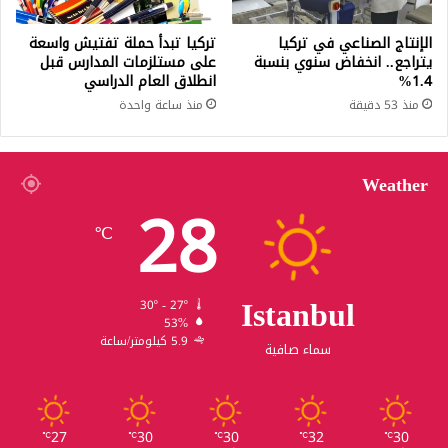
الإنتاج الصناعي في تركيا
تركيا تبدأ حملة تفتيش واسعة
يتراجع.. انخفاض سنوي بنسبة
على مستلزمات المدارس قبل
1.4%
انطلاق العام الدراسي
منذ 53 دقيقة
منذ ساعة واحدة
Weather
28
℃
Istanbul
30º - 27º
53%
5.9 كيلومتر/ساعة
سماء صافية
27
30
30
32
30
℃
℃
℃
℃
℃