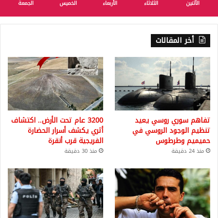
الأثنين
الثلاثاء
الأربعاء
الخميس
الجمعة
أخر المقالات
تفاهم سوري روسي يعيد
3200 عام تحت الأرض.. اكتشاف
تنظيم الوجود الروسي في
أثري يكشف أسرار الحضارة
حميميم وطرطوس
الفريجية قرب أنقرة
منذ 24 دقيقة
منذ 30 دقيقة