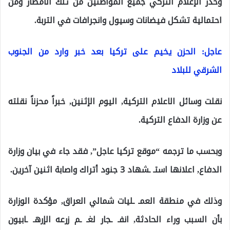
وحذر الإعلام التركي جميع المواطنين من تلك الأمطار ومن
احتمالية تشكل فيضانات وسيول وانجرافات في التربة.
عاجل: الحزن يخيم على تركيا بعد خبر وارد من الجنوب
الشرقي للبلاد
نقلت وسائل الاعلام التركية, اليوم الإثنين, خبراً محزناً نقلته
عن وزارة الدفاع التركية.
وبحسب ما ترجمه “موقع تركيا عاجل”, فقد جاء في بيان وزارة
الدفاع, اعلانها استـ ـشهاد 3 جنود أتراك واصابة اثنين آخرين.
وذلك في منطقة العمـ ـليات شمالي العراق, مؤكدة الوزارة
بأن السبب وراء الحادثة, انفـ ـجار لغـ ـم زرعه الإرهـ ـابيون