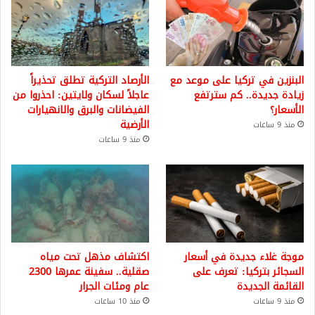
البنزين في تركيا على موعد مع
الأرصاد التركية تطلق تحذيراً
زيادة جديدة.. كم سترتفع
عاجلاً لسكان ولايتين: احذروا من
الأسعار؟
الفيضانات والبرق والانهيارات
الأرضية
منذ 9 ساعات
منذ 9 ساعات
موجة غلاء جديدة في أسعار
اكتشاف مذهل تحت مياه
السجائر بتركيا: تعرف على
صقلية.. سفينة عمرها 2300
القائمة الجديدة
عام ومئات الجرار
منذ 9 ساعات
منذ 10 ساعات