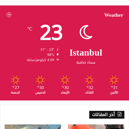
Weather
23
℃
Istanbul
31º - 23º
98%
4.09 كيلومتر/ساعة
سماء صافية
27
30
30
32
31
℃
℃
℃
℃
℃
الأثنين
الثلاثاء
الأربعاء
الخميس
الجمعة
أخر المقالات