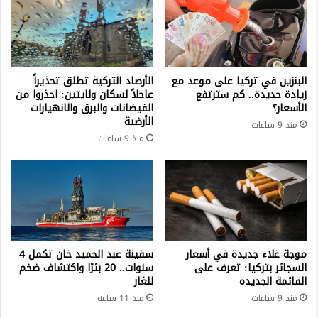
البنزين في تركيا على موعد مع
الأرصاد التركية تطلق تحذيراً
زيادة جديدة.. كم سترتفع
عاجلاً لسكان ولايتين: احذروا من
الأسعار؟
الفيضانات والبرق والانهيارات
الأرضية
منذ 9 ساعات
منذ 9 ساعات
موجة غلاء جديدة في أسعار
سفينة عبد الحميد خان تكمل 4
السجائر بتركيا: تعرف على
سنوات.. 20 بئرًا واكتشاف ضخم
القائمة الجديدة
للغاز
منذ 9 ساعات
منذ 11 ساعة