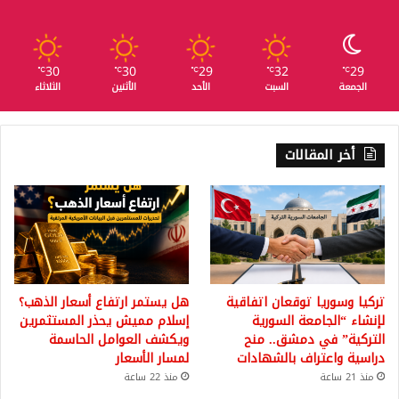
30
30
29
32
29
℃
℃
℃
℃
℃
الجمعة
السبت
الأحد
الأثنين
الثلاثاء
أخر المقالات
تركيا وسوريا توقعان اتفاقية
هل يستمر ارتفاع أسعار الذهب؟
لإنشاء “الجامعة السورية
إسلام مميش يحذر المستثمرين
التركية” في دمشق.. منح
ويكشف العوامل الحاسمة
دراسية واعتراف بالشهادات
لمسار الأسعار
منذ 21 ساعة
منذ 22 ساعة