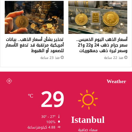
أسعار الذهب اليوم الخميس..
تحذير بشأن أسعار الذهب.. بيانات
سعر جرام ذهب 24 و22 و21
أمريكية مرتقبة قد تدفع الأسعار
وسعر ليرة ذهب جمهوريات
للصعود أو الهبوط
منذ 22 ساعة
منذ 23 ساعة
Weather
29
℃
Istanbul
30º - 27º
100%
4.88 كيلومتر/ساعة
سماء صافية