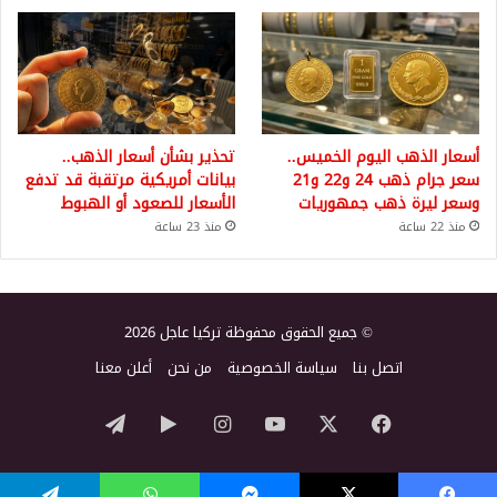
أسعار الذهب اليوم الخميس..
تحذير بشأن أسعار الذهب..
سعر جرام ذهب 24 و22 و21
بيانات أمريكية مرتقبة قد تدفع
وسعر ليرة ذهب جمهوريات
الأسعار للصعود أو الهبوط
منذ 22 ساعة
منذ 23 ساعة
© جميع الحقوق محفوظة تركيا عاجل 2026
اتصل بنا
سياسة الخصوصية
من نحن
أعلن معنا
‫X
فيسبوك
‫YouTube
انستقرام
‏Google
تيلقرام
Play