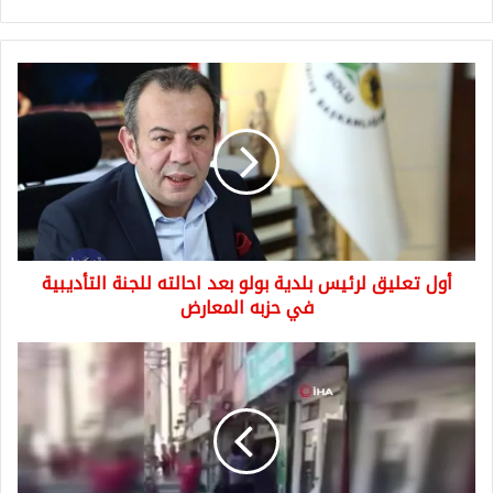
أول
تعليق
لرئيس
بلدية
بولو
بعد
احالته
للجنة
التأديبية
أول تعليق لرئيس بلدية بولو بعد احالته للجنة التأديبية
في
حزبه
في حزبه المعارض
المعارض
شاهد
بالفيديو
شجار
بين
سوريين
بسبب
سرقة