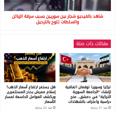
الزبائن
والسلطات
شاهد بالفيديو شجار بين سوريين بسبب سرقة الزبائن
تلوح
بالترحيل
والسلطات تلوح بالترحيل
مقالات ذات صلة
تركيا وسوريا توقعان اتفاقية
هل يستمر ارتفاع أسعار الذهب؟
لإنشاء “الجامعة السورية
إسلام مميش يحذر المستثمرين
التركية” في دمشق.. منح
ويكشف العوامل الحاسمة لمسار
دراسية واعتراف بالشهادات
الأسعار
منذ 21 ساعة
منذ 22 ساعة