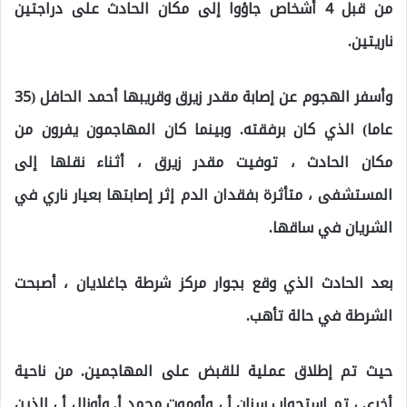
من قبل 4 أشخاص جاؤوا إلى مكان الحادث على دراجتين
ناريتين.
وأسفر الهجوم عن إصابة مقدر زيرق وقريبها أحمد الحافل (35
عاما) الذي كان برفقته. وبينما كان المهاجمون يفرون من
مكان الحادث ، توفيت مقدر زيرق ، أثناء نقلها إلى
المستشفى ، متأثرة بفقدان الدم إثر إصابتها بعيار ناري في
الشريان في ساقها.
بعد الحادث الذي وقع بجوار مركز شرطة جاغلايان ، أصبحت
الشرطة في حالة تأهب.
حيث تم إطلاق عملية للقبض على المهاجمين. من ناحية
أخرى ، تم استجواب سنان أ ، وأوموت محمد أ. وأونال أ ، الذين