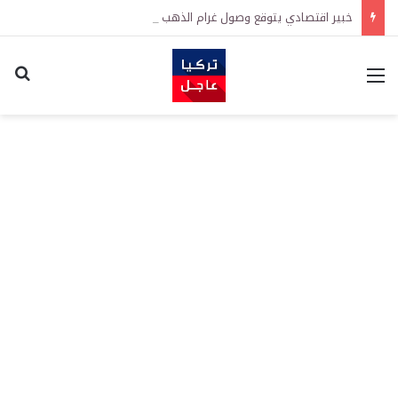
خبير اقتصادي يتوقع وصول غرام الذهب إلى 12 ألف ليرة.. متى يحدث ذلك؟
القائمة
اكت