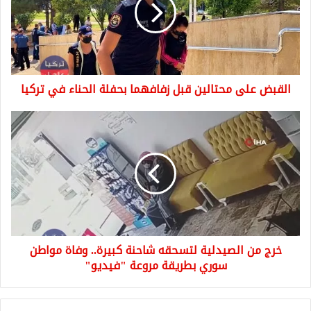
قبل
زفافهما
بحفلة
الحناء
في
تركيا
القبض على محتالين قبل زفافهما بحفلة الحناء في تركيا
خرج
من
الصيدلية
لتسحقه
شاحنة
كبيرة..
وفاة
مواطن
سوري
خرج من الصيدلية لتسحقه شاحنة كبيرة.. وفاة مواطن
بطريقة
مروعة
سوري بطريقة مروعة "فيديو"
"فيديو"