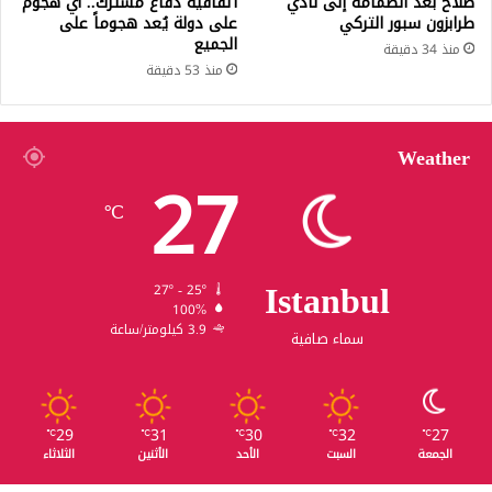
صلاح بعد انضمامه إلى نادي
اتفاقية دفاع مشترك.. أي هجوم
طرابزون سبور التركي
على دولة يُعد هجوماً على
الجميع
منذ 34 دقيقة
منذ 53 دقيقة
Weather
27
℃
Istanbul
27º - 25º
100%
3.9 كيلومتر/ساعة
سماء صافية
29
31
30
32
27
℃
℃
℃
℃
℃
الجمعة
السبت
الأحد
الأثنين
الثلاثاء