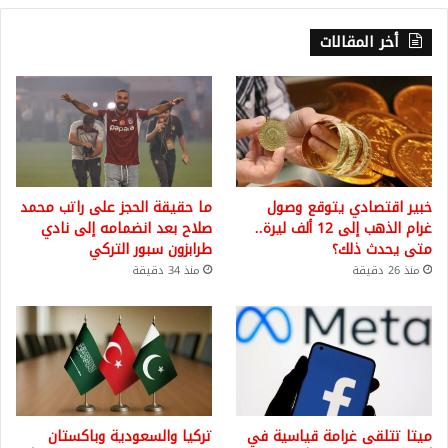
أخر المقالات
خبير اقتصادي يتوقع وصول
ما حقيقة الحجز على راتب محمد
غرام الذهب إلى 12 ألف ليرة..
صلاح بعد انضمامه إلى نادي
متى يحدث ذلك؟
طرابزون سبور التركي
منذ 26 دقيقة
منذ 34 دقيقة
ميتا تتلقى غرامة قياسية في
تركيا والسعودية وباكستان