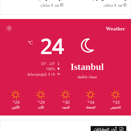
منذ 8 ساعات
منذ 8 ساعات
Weather
24
℃
Istanbul
33º - 23º
100%
3.16 كيلومتر/ساعة
سماء صافية
29
29
30
34
33
℃
℃
℃
℃
℃
الخميس
الجمعة
السبت
الأحد
الأثنين
أخر المقالات