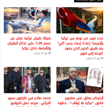
حدث فريد من نوعه بين تركيا
شركة طيران تركية تعلن عن
وأرمينيا! إعادة إحياء جسر “آني”
خصم 30% على تذاكر الطيران
رمز طريق الحرير الذي يعود
والأمتعة داخل تركيا
تاريخه إلى قرون
منذ 8 ساعات
منذ 8 ساعات
أردوغان يعلق على مشروع
محمد صلاح في طرابزون سبور
قانون “تركيا بلا إرهاب”.. خطوة
التركي.. موعد حفل التوقيع