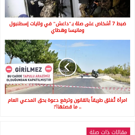
في
ولايات
إسطنبول
ضبط 7 أشخاص على صلة بـ"داعش" في ولايات إسطنبول
ومانيسا
وهطاي
ومانيسا وهطاي
امرأة
تُغلق
طريقاً
بالقانون
وترفع
دعوة
بحق
المدعي
العام
امرأة تُغلق طريقاً بالقانون وترفع دعوة بحق المدعي العام
..
ما
.. ما قصتها؟!
قصتها؟!
مقالات ذات صلة